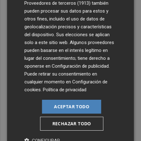
4
El Villarreal pone el broche de oro a la pretemporada
Proveedores de terceros (1913)
también
con una victoria contra el Galatasaray
pueden procesar sus datos para estos y
otros fines, incluido el uso de datos de
5
Kiat Lim preside por primera vez un partido en Mestalla
geolocalización precisos y características
del dispositivo. Sus elecciones se aplican
solo a este sitio web. Algunos proveedores
pueden basarse en el interés legítimo en
lugar del consentimiento; tiene derecho a
oponerse en
Configuración de publicidad
.
Puede retirar su consentimiento en
cualquier momento en
Configuración de
cookies
.
Política de privacidad
ACEPTAR TODO
RECHAZAR TODO
CONFIGURAR