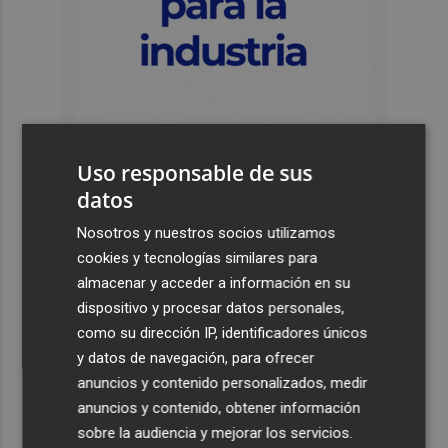
Uso responsable de sus
datos
Últimas Noticias
Nosotros y nuestros socios utilizamos
1
El cubano Papillo triunfa en el certamen del Trovo
cookies y tecnologías similares para
Pascual García-Mateos de La Unión
almacenar y acceder a información en su
dispositivo y procesar datos personales,
2
El cantaor Rafa del Calli emociona y se lleva el trofeo
como su dirección IP, identificadores únicos
más emblemático del flamenco, la Lámpara Minera del
y datos de navegación, para ofrecer
Cante de las Minas
anuncios y contenido personalizados, medir
3
El Castell de l'Olla de Altea 2026, en imágenes
anuncios y contenido, obtener información
sobre la audiencia y mejorar los servicios.