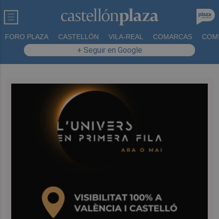
FORO PLAZA
CASTELLÓN
VILA-REAL
COMARCAS
COM
+ Seguir en Google