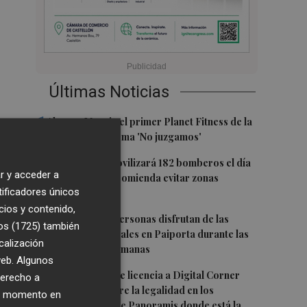
Últimas Noticias
1
Abre en Murcia el primer Planet Fitness de la
Región con su lema 'No juzgamos'
2
El Consorcio movilizará 182 bomberos el día
r y acceder a
del eclipse y recomienda evitar zonas
tificadores únicos
forestales
cios y contenido,
3
Más de 4.000 personas disfrutan de las
os (1725)
también
piscinas temporales en Paiporta durante las
calización
primeras dos semanas
 web. Algunos
4
Alicante concede licencia a Digital Corner
derecho a
para que restaure la legalidad en los
ier momento en
antiguos cines de Panoramis donde está la