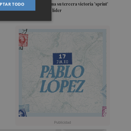
5
Jorge Martín suma su tercera victoria 'sprint'
PTAR TODO
del año y es más líder