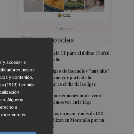
Últimas Noticias
1
El once del Valencia CF para el último Trofeu
Taronja de Mestalla
r y acceder a
tificadores únicos
2
Aemet prevé peligro de incendios "muy alto"
cios y contenido,
o "extremo" en la mayor parte de la
Península y Baleares el día del eclipse
os (1913)
también
calización
3
Company: “Estamos comenzando a ver el
 web. Algunos
equipo que queremos ver en la Liga”
derecho a
4
Ocho helicópteros, un avión y más de 100
ier momento en
brigadas se movilizan en Moratalla por un
incendio forestal