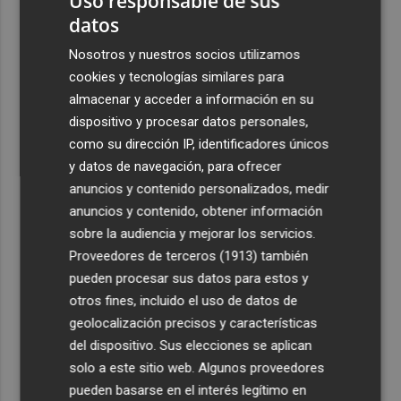
Uso responsable de sus
datos
3
ViviFind, el buscador inmobiliario con IA surgido del
PCUMH, prepara sus primeras alianzas con el sector
Nosotros y nuestros socios utilizamos
cookies y tecnologías similares para
4
Castelló apuesta por convertir el eclipse en un referente
almacenar y acceder a información en su
científico: recibirá a un gran equipo de expertos
dispositivo y procesar datos personales,
5
El Villarreal anuncia a sus seis capitanes: Gerard
como su dirección IP, identificadores únicos
Moreno, Foyth, Comesaña, Ayoze, Cardona y Logan
y datos de navegación, para ofrecer
Costa
anuncios y contenido personalizados, medir
anuncios y contenido, obtener información
sobre la audiencia y mejorar los servicios.
Proveedores de terceros (1913)
también
pueden procesar sus datos para estos y
otros fines, incluido el uso de datos de
geolocalización precisos y características
del dispositivo. Sus elecciones se aplican
solo a este sitio web. Algunos proveedores
pueden basarse en el interés legítimo en