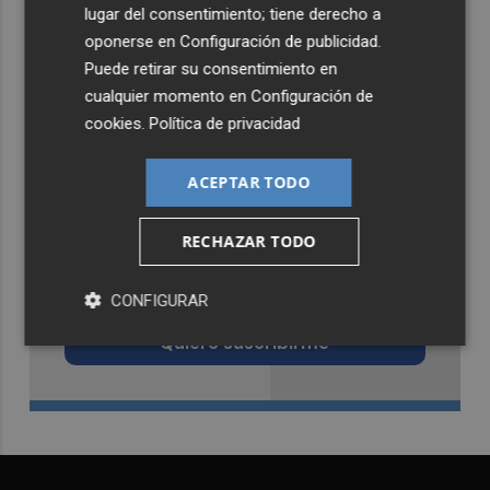
lugar del consentimiento; tiene derecho a
oponerse en
Configuración de publicidad
.
Puede retirar su consentimiento en
cualquier momento en
Configuración de
cookies
.
Política de privacidad
ACEPTAR TODO
RECHAZAR TODO
Recibe toda la actualidad de
Castellón Plaza en tu correo
CONFIGURAR
Quiero suscribirme