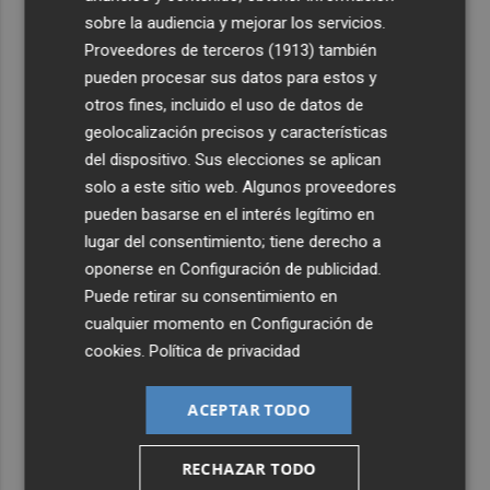
sobre la audiencia y mejorar los servicios.
4
San Javier da viabilidad al nuevo contrato del transporte
Proveedores de terceros (1913)
también
urbano y a un hotel de cuatro estrellas en La Manga con
pueden procesar sus datos para estos y
324 habitaciones
otros fines, incluido el uso de datos de
5
Estos son los estrenos que abren la cartelera en agosto:
geolocalización precisos y características
de la comedia 'El último mono' a una nueva entrega de
del dispositivo. Sus elecciones se aplican
'La Patrulla Canina'
solo a este sitio web. Algunos proveedores
pueden basarse en el interés legítimo en
lugar del consentimiento; tiene derecho a
oponerse en
Configuración de publicidad
.
Puede retirar su consentimiento en
cualquier momento en
Configuración de
cookies
.
Política de privacidad
ACEPTAR TODO
RECHAZAR TODO