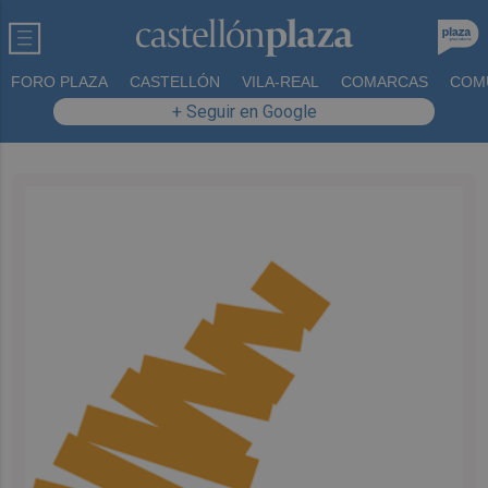
FORO PLAZA
CASTELLÓN
VILA-REAL
COMARCAS
COM
+ Seguir en Google