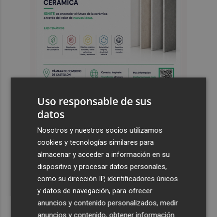
Uso responsable de sus
datos
Últimas Noticias
Nosotros y nuestros socios utilizamos
1
Castelló apuesta por convertir el eclipse en un referente
cookies y tecnologías similares para
científico: recibirá a un gran equipo de expertos
almacenar y acceder a información en su
2
El Villarreal anuncia a sus seis capitanes: Gerard
dispositivo y procesar datos personales,
Moreno, Foyth, Comesaña, Ayoze, Cardona y Logan
como su dirección IP, identificadores únicos
Costa
y datos de navegación, para ofrecer
anuncios y contenido personalizados, medir
3
Más problemas en el lateral derecho: Monferrer sufre
anuncios y contenido, obtener información
una lesión muscular