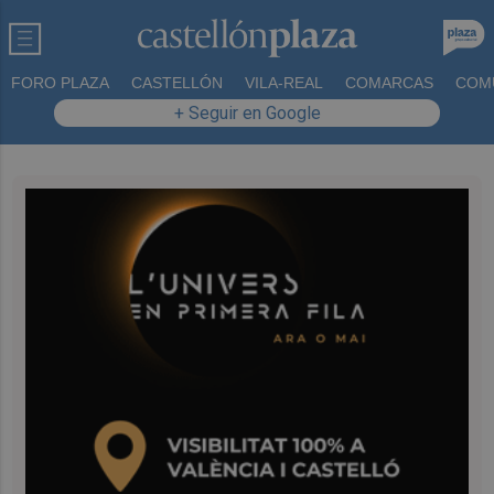
FORO PLAZA
CASTELLÓN
VILA-REAL
COMARCAS
COM
+ Seguir en Google