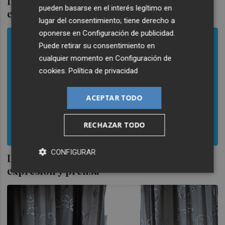
Los otros enemigos de la libertad de
pueden basarse en el interés legítimo en
expresión
lugar del consentimiento; tiene derecho a
oponerse en
Configuración de publicidad
.
Puede retirar su consentimiento en
cualquier momento en
Configuración de
cookies
.
Política de privacidad
ACEPTAR TODO
RECHAZAR TODO
CONFIGURAR
Las redes sociales y las libertades de
expresión y prensa