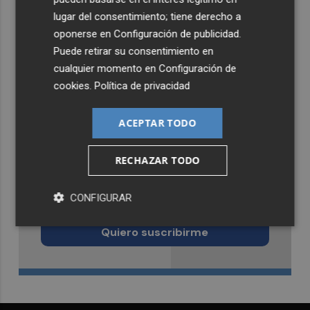
lugar del consentimiento; tiene derecho a
oponerse en
Configuración de publicidad
.
Puede retirar su consentimiento en
cualquier momento en
Configuración de
cookies
.
Política de privacidad
ACEPTAR TODO
RECHAZAR TODO
Recibe toda la actualidad de
CONFIGURAR
Castellón Plaza en tu correo
Quiero suscribirme