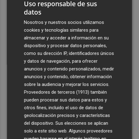
Uso responsable de sus
obras de reforma de la tenencia de alcaldía sur
datos
3
Castelló acelera el montaje de la infraestructura en las
Nosotros y nuestros socios utilizamos
playas y el Planetari del eclipse para convertirlo en "un
evento histórico"
cookies y tecnologías similares para
almacenar y acceder a información en su
4
Ruegan precaución con el baño en 13 playas de Águilas,
dispositivo y procesar datos personales,
Cartagena, Calnegre y San Javier
como su dirección IP, identificadores únicos
5
Israel rechaza el plan de 15 puntos para Gaza impulsado
y datos de navegación, para ofrecer
por EEUU
anuncios y contenido personalizados, medir
anuncios y contenido, obtener información
sobre la audiencia y mejorar los servicios.
Proveedores de terceros (1913)
también
pueden procesar sus datos para estos y
otros fines, incluido el uso de datos de
geolocalización precisos y características
del dispositivo. Sus elecciones se aplican
solo a este sitio web. Algunos proveedores
pueden basarse en el interés legítimo en