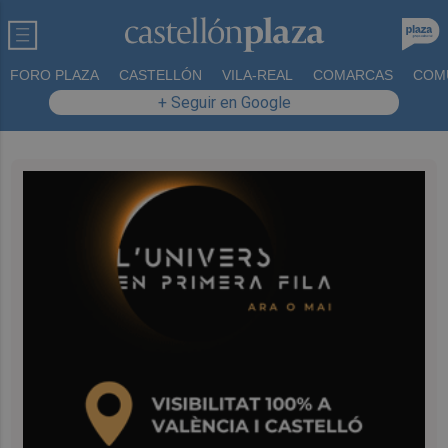
FORO PLAZA
CASTELLÓN
VILA-REAL
COMARCAS
COM
+ Seguir en Google