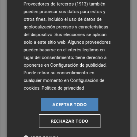
4
Proveedores de terceros (1913)
también
El homenaje a Ferran Torres en Foios, en imágenes
pueden procesar sus datos para estos y
otros fines, incluido el uso de datos de
5
Ferran Torres, recibido con un baño de masas en su
geolocalización precisos y características
pueblo: "Allá donde voy siempre digo que soy de Foios"
del dispositivo. Sus elecciones se aplican
solo a este sitio web. Algunos proveedores
pueden basarse en el interés legítimo en
lugar del consentimiento; tiene derecho a
oponerse en
Configuración de publicidad
.
Puede retirar su consentimiento en
cualquier momento en
Configuración de
cookies
.
Política de privacidad
ACEPTAR TODO
RECHAZAR TODO