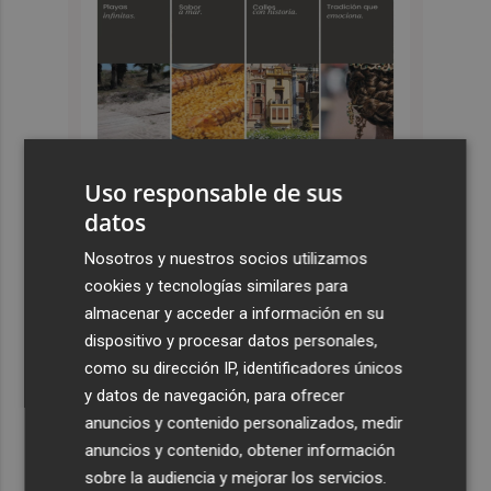
Uso responsable de sus
datos
Nosotros y nuestros socios utilizamos
Últimas Noticias
cookies y tecnologías similares para
1
El pregón de Festes d'Elx 2026, con Josan, en imágenes
almacenar y acceder a información en su
dispositivo y procesar datos personales,
como su dirección IP, identificadores únicos
2
Emergencias activa la situación 2 del PEIF y confina
y datos de navegación, para ofrecer
Sierra Engarcerán por el humo del incendio forestal
anuncios y contenido personalizados, medir
3
España restablece los controles fronterizos a los
anuncios y contenido, obtener información
viajeros procedentes de Italia
sobre la audiencia y mejorar los servicios.