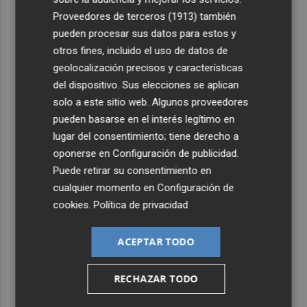
4
Aemet prevé peligro de incendios "muy alto" o
Proveedores de terceros (1913)
también
"extremo" en la mayor parte de la Península y Baleares
pueden procesar sus datos para estos y
el día del eclipse
otros fines, incluido el uso de datos de
5
Company: “Estamos comenzando a ver el equipo que
geolocalización precisos y características
queremos ver en la Liga”
del dispositivo. Sus elecciones se aplican
solo a este sitio web. Algunos proveedores
pueden basarse en el interés legítimo en
lugar del consentimiento; tiene derecho a
oponerse en
Configuración de publicidad
.
Puede retirar su consentimiento en
cualquier momento en
Configuración de
cookies
.
Política de privacidad
ACEPTAR TODO
RECHAZAR TODO