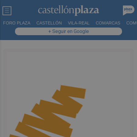
FORO PLAZA
CASTELLÓN
VILA-REAL
COMARCAS
COM
+ Seguir en Google