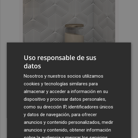
Uso responsable de sus
datos
Últimas Noticias
Nosotros y nuestros socios utilizamos
cookies y tecnologías similares para
1
El Villarreal pone el broche de oro a la pretemporada
almacenar y acceder a información en su
con una victoria contra el Galatasaray
dispositivo y procesar datos personales,
2
Kiat Lim preside por primera vez un partido en Mestalla
como su dirección IP, identificadores únicos
y datos de navegación, para ofrecer
anuncios y contenido personalizados, medir
3
El once del Valencia CF para el último Trofeu Taronja de
anuncios y contenido, obtener información
Mestalla
sobre la audiencia y mejorar los servicios.