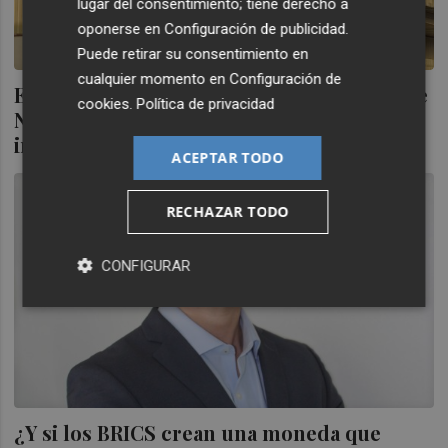
lugar del consentimiento; tiene derecho a
oponerse en
Configuración de publicidad
.
Puede retirar su consentimiento en
cualquier momento en
Configuración de
El juez ya tramita el concurso de Cítrics de
cookies
.
Política de privacidad
Nules mientras negocian las
indemnizaciones del ERE
ACEPTAR TODO
RECHAZAR TODO
CONFIGURAR
¿Y si los BRICS crean una moneda que