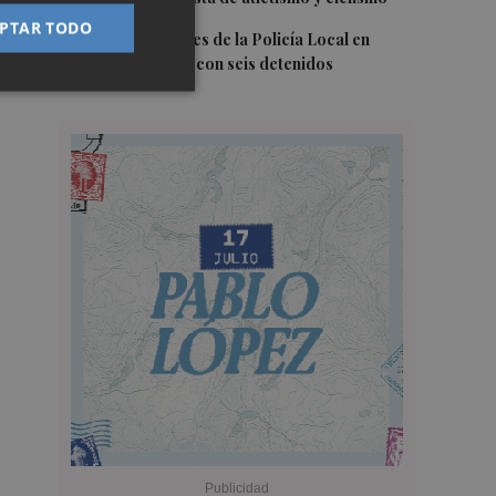
PTAR TODO
5
Los 140 controles de la Policía Local en
Lorca se saldan con seis detenidos