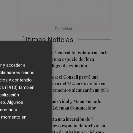
Últimas Noticias
1
PortCastelló y la Generalitat colaboran en la
conservación de una especie de flora
r y acceder a
autóctona en peligro de extinción
tificadores únicos
2
Previsión turística: el Consell prevé una
cios y contenido,
ocupación hotelera del 75% en Castellón en
os (1913)
también
agosto: los apartamentos alcanzarán un 89%
calización
3
Nacho Huerta, Luis Vidal y Manu Furtado
 web. Algunos
renuevan con el Léleman Conqueridor
derecho a
ier momento en
4
Vila-real proyecta una inversión de 7
millones en un nuevo espacio deportivo: un
complejo con pista de atletismo y ciclismo