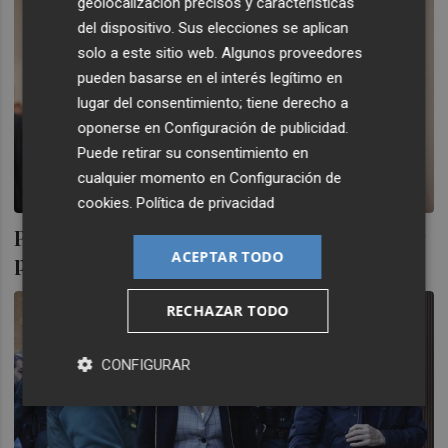
geolocalización precisos y características
del dispositivo. Sus elecciones se aplican
solo a este sitio web. Algunos proveedores
pueden basarse en el interés legítimo en
lugar del consentimiento; tiene derecho a
oponerse en
Configuración de publicidad
.
Puede retirar su consentimiento en
cualquier momento en
Configuración de
cookies
.
Política de privacidad
Pradas reconoce la autoría de unas notas y
ACEPTAR TODO
pide que se suspenda la prueba caligráfica
RECHAZAR TODO
CONFIGURAR