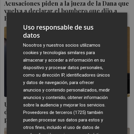
Acusaciones piden a la jueza de la Dana que
vuelva a declarar el bombero que dijo a
Pradas que le "cortaron las alas"
Uso responsable de sus
datos
Nosotros y nuestros socios utilizamos
cookies y tecnologías similares para
almacenar y acceder a información en su
dispositivo y procesar datos personales,
como su dirección IP, identificadores únicos
y datos de navegación, para ofrecer
anuncios y contenido personalizados, medir
anuncios y contenido, obtener información
Un jefe de bomberos a Pradas antes de
sobre la audiencia y mejorar los servicios.
declarar: "Para mí hiciste hasta donde
Proveedores de terceros (1725)
también
podías, hasta donde te dejaron"
pueden procesar sus datos para estos y
otros fines, incluido el uso de datos de