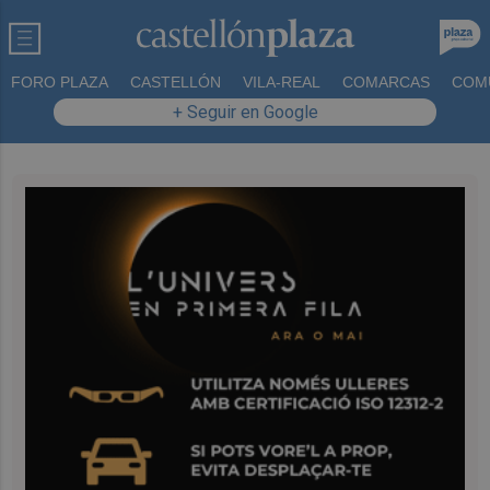
FORO PLAZA
CASTELLÓN
VILA-REAL
COMARCAS
COM
+ Seguir en Google