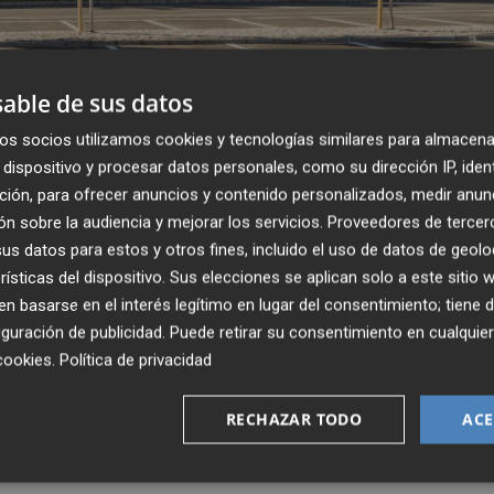
able de sus datos
8,4% su facturación en 2024 hasta los 688
os socios utilizamos cookies y tecnologías similares para almacena
dispositivo y procesar datos personales, como su dirección IP, iden
ción, para ofrecer anuncios y contenido personalizados, medir anun
lverá a sorprender en Fruit Attraction 202
n sobre la audiencia y mejorar los servicios.
Proveedores de tercer
rescas y conceptos sólidos
s datos para estos y otros fines, incluido el uso de datos de geolo
rísticas del dispositivo. Sus elecciones se aplican solo a este sitio
 basarse en el interés legítimo en lugar del consentimiento; tiene 
guración de publicidad
. Puede retirar su consentimiento en cualqu
cookies
.
Política de privacidad
RECHAZAR TODO
ACE