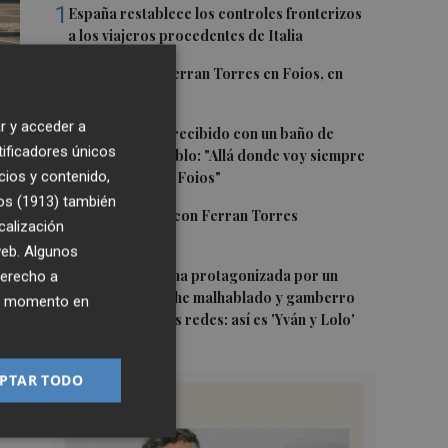
1
España restablece los controles fronterizos
a los viajeros procedentes de Italia
2
El homenaje a Ferran Torres en Foios, en
imágenes
r y acceder a
3
Ferran Torres, recibido con un baño de
tificadores únicos
masas en su pueblo: "Allá donde voy siempre
cios y contenido,
digo que soy de Foios"
5
os (1913)
también
4
Foios se vuelca con Ferran Torres
calización
 web. Algunos
5
La serie murciana protagonizada por un
derecho a
conejo de peluche malhablado y gamberro
ier momento en
que triunfa en las redes: así es 'Yván y Lolo'
PTAR TODO