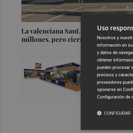
Uso respons
La valenciana SanLucar aumenta un 
millones, pero cierra en pérdidas
Nosotros y nuestr
información en su 
y datos de navega
SanLucar vo
obtener informació
con ideas f
pueden procesar su
precisos y caracte
proveedores pueden
oponerse en
Confi
Configuración de 
CONFIGURAR