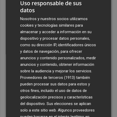
Uso responsable de sus
3
Juan Tallón, Marta Jiménez Serrano o Juan Evaristo Valls
datos
Boix, protagonistas de la programación de agosto de
Nosotros y nuestros socios utilizamos
Entre Libros en Benicàssim
cookies y tecnologías similares para
4
Los talleres de ‘Magia en los Barrios’ de Castelló llegan
almacenar y acceder a información en su
al Grupo Reyes
dispositivo y procesar datos personales,
5
como su dirección IP, identificadores únicos
Informe del CEAM sobre el incendio de la Vall d'Uixó: la
vegetación perdió el 51% de humedad en los meses
y datos de navegación, para ofrecer
previos
anuncios y contenido personalizados, medir
anuncios y contenido, obtener información
sobre la audiencia y mejorar los servicios.
Proveedores de terceros (1913)
también
pueden procesar sus datos para estos y
otros fines, incluido el uso de datos de
geolocalización precisos y características
del dispositivo. Sus elecciones se aplican
solo a este sitio web. Algunos proveedores
pueden basarse en el interés legítimo en