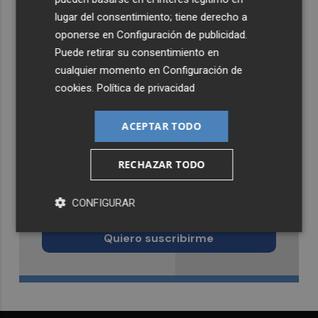
lugar del consentimiento; tiene derecho a
oponerse en
Configuración de publicidad
.
Puede retirar su consentimiento en
cualquier momento en
Configuración de
cookies
.
Política de privacidad
ACEPTAR TODO
RECHAZAR TODO
Recibe toda la actualidad de
CONFIGURAR
Castellón Plaza en tu correo
Quiero suscribirme