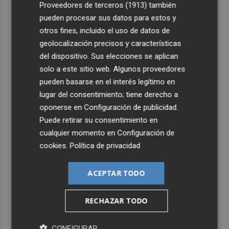
4
Varias personas heridas por una carcasa en el Castell de
Proveedores de terceros (1913)
también
l'Olla de Altea
pueden procesar sus datos para estos y
otros fines, incluido el uso de datos de
5
El Elche CF firma una pretemporada de menos a más
geolocalización precisos y características
pese a la ausencia de refuerzos
del dispositivo. Sus elecciones se aplican
solo a este sitio web. Algunos proveedores
pueden basarse en el interés legítimo en
lugar del consentimiento; tiene derecho a
oponerse en
Configuración de publicidad
.
Puede retirar su consentimiento en
cualquier momento en
Configuración de
cookies
.
Política de privacidad
ACEPTAR TODO
RECHAZAR TODO
CONFIGURAR