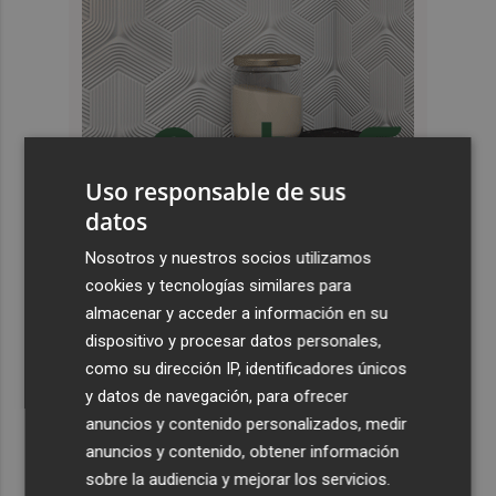
Uso responsable de sus
datos
Últimas Noticias
Nosotros y nuestros socios utilizamos
1
Mariano García, López Nicolás y Bermúdez disputarán
cookies y tecnologías similares para
el Europeo en Birmingham el viernes y el sábado
almacenar y acceder a información en su
dispositivo y procesar datos personales,
2
El BOE publica la orden con los controles fronterizos a
como su dirección IP, identificadores únicos
los viajeros procedentes de Italia
y datos de navegación, para ofrecer
3
Lunes de lluvias y tormentas: alerta por posible granizo
anuncios y contenido personalizados, medir
con vientos muy fuertes en Altiplano, Noroeste,
anuncios y contenido, obtener información
Guadalentín y Vega del Segura
sobre la audiencia y mejorar los servicios.