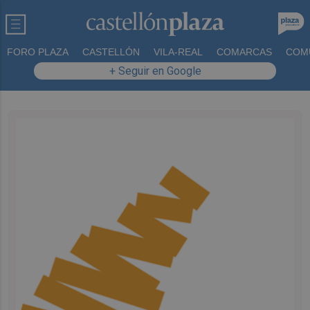
FORO PLAZA
CASTELLÓN
VILA-REAL
COMARCAS
COM
+ Seguir en Google