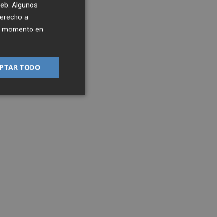
 web. Algunos
derecho a
ier momento en
PTAR TODO