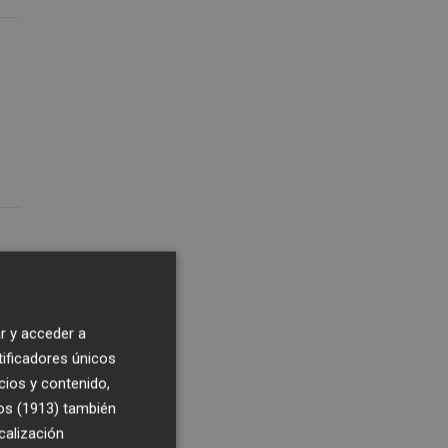
r y acceder a
tificadores únicos
cios y contenido,
os (1913)
también
calización