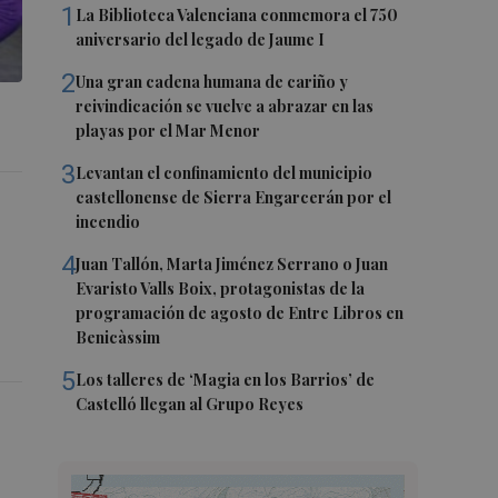
1
La Biblioteca Valenciana conmemora el 750
aniversario del legado de Jaume I
2
Una gran cadena humana de cariño y
reivindicación se vuelve a abrazar en las
playas por el Mar Menor
3
Levantan el confinamiento del municipio
castellonense de Sierra Engarcerán por el
incendio
4
Juan Tallón, Marta Jiménez Serrano o Juan
Evaristo Valls Boix, protagonistas de la
programación de agosto de Entre Libros en
Benicàssim
5
Los talleres de ‘Magia en los Barrios’ de
Castelló llegan al Grupo Reyes