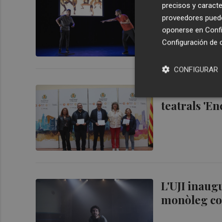
precisos y caracte
urbanes a t
proveedores pueden
oponerse en
Confi
Configuración de 
CONFIGURAR
Vila-real en
teatrals 'En
L'UJI inaug
monòleg col