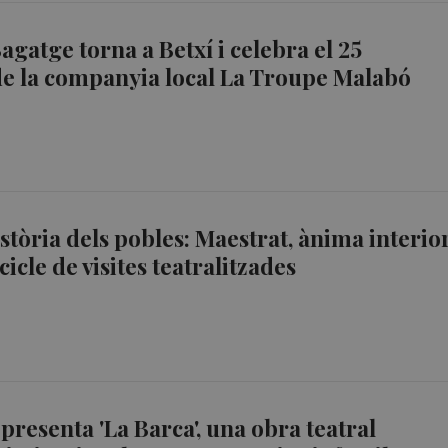
Bagatge torna a Betxí i celebra el 25
de la companyia local La Troupe Malabó
istòria dels pobles: Maestrat, ànima interio
cicle de visites teatralitzades
presenta 'La Barca', una obra teatral