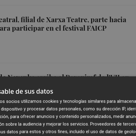
atral, filial de Xarxa Teatre, parte hacia
ra participar en el festival FAICP
 de Nevenka arriba al Paranimf de l'UJI en
emana de la Mostra Reclam
able de sus datos
os socios utilizamos cookies y tecnologías similares para almacena
dispositivo y procesar datos personales, como su dirección IP, iden
ción, para ofrecer anuncios y contenido personalizados, medir anun
n sobre la audiencia y mejorar los servicios.
Proveedores de tercer
s datos para estos y otros fines, incluido el uso de datos de geolo
ns, un espectacle que explora les danses