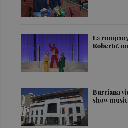
La company
Roberto', u
Burriana vi
show musica