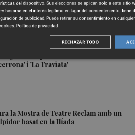
rísticas del dispositivo. Sus elecciones se aplican solo a este sitio
ravés de la música i el moviment
 basarse en el interés legítimo en lugar del consentimiento; tiene 
guración de publicidad
. Puede retirar su consentimiento en cualqu
cookies
.
Política de privacidad
RECHAZAR TODO
ACE
trega la recaptació solidària de les obres
cerrona' i 'La Traviata'
ura la Mostra de Teatre Reclam amb un
pidor basat en la Ilíada