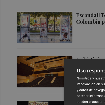
Escandall Te
Colombia pa
La història
la quinta s
Uso respons
Nosotros y nuestr
información en su 
y datos de navega
obtener informació
pueden procesar su
Transmissio