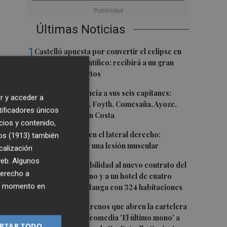
Últimas Noticias
1
Castelló apuesta por convertir el eclipse en
un referente científico: recibirá a un gran
equipo de expertos
2
El Villarreal anuncia a sus seis capitanes:
r y acceder a
Gerard Moreno, Foyth, Comesaña, Ayoze,
tificadores únicos
Cardona y Logan Costa
cios y contenido,
3
Más problemas en el lateral derecho:
os (1913)
también
Monferrer sufre una lesión muscular
calización
 web. Algunos
4
San Javier da viabilidad al nuevo contrato del
derecho a
transporte urbano y a un hotel de cuatro
ier momento en
estrellas en La Manga con 324 habitaciones
5
Estos son los estrenos que abren la cartelera
en agosto: de la comedia 'El último mono' a
PTAR TODO