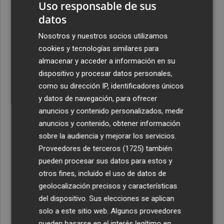
Uso responsable de sus
mollar de Elche
datos
3
María Escarmiento se suma a El Kanka en el cartel del
Nosotros y nuestros socios utilizamos
festival Epicentro de Mula
cookies y tecnologías similares para
4
UPCT Makers culmina con éxito un catamarán para
almacenar y acceder a información en su
monitorizar el Mar Menor y ya prepara un dron
dispositivo y procesar datos personales,
submarino autónomo
como su dirección IP, identificadores únicos
5
Una batea clochinera se hunde y otra sufre daños en un
y datos de navegación, para ofrecer
incidente con un buque en el puerto de Valencia
anuncios y contenido personalizados, medir
anuncios y contenido, obtener información
sobre la audiencia y mejorar los servicios.
Proveedores de terceros (1725)
también
pueden procesar sus datos para estos y
otros fines, incluido el uso de datos de
geolocalización precisos y características
del dispositivo. Sus elecciones se aplican
solo a este sitio web. Algunos proveedores
pueden basarse en el interés legítimo en