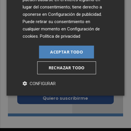
lugar del consentimiento; tiene derecho a
oponerse en
Configuración de publicidad
.
Puede retirar su consentimiento en
cualquier momento en
Configuración de
cookies
.
Política de privacidad
ACEPTAR TODO
RECHAZAR TODO
Recibe toda la actualidad de
CONFIGURAR
Castellón Plaza en tu correo
Quiero suscribirme