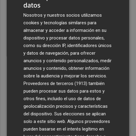
datos
3
La Región de Murcia es la cuarta provincia que más
Nosotros y nuestros socios utilizamos
exporta a África: Marruecos, el primer destino
cookies y tecnologías similares para
4
La Región de Murcia celebra la Semana de la Juventud
almacenar y acceder a información en su
con cinco días de actividades
dispositivo y procesar datos personales,
5
como su dirección IP, identificadores únicos
El coste de la vivienda: 1.338 € netos al mes, el salario
mínimo para poder comprar una vivienda en Castellón
y datos de navegación, para ofrecer
anuncios y contenido personalizados, medir
anuncios y contenido, obtener información
sobre la audiencia y mejorar los servicios.
Proveedores de terceros (1913)
también
pueden procesar sus datos para estos y
otros fines, incluido el uso de datos de
geolocalización precisos y características
del dispositivo. Sus elecciones se aplican
solo a este sitio web. Algunos proveedores
pueden basarse en el interés legítimo en