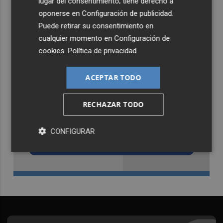
lugar del consentimiento; tiene derecho a
oponerse en
Configuración de publicidad
.
Puede retirar su consentimiento en
cualquier momento en
Configuración de
cookies
.
Política de privacidad
ACEPTAR TODO
RECHAZAR TODO
Recibe toda la actualidad de
Castellón Plaza en tu correo
CONFIGURAR
Quiero suscribirme