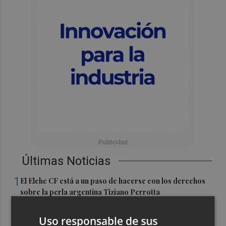
Últimas Noticias
1
El Elche CF está a un paso de hacerse con los derechos
sobre la perla argentina Tiziano Perrotta
2
El UCAM CB más internacional: Sito tiene a 10 jugadores
Uso responsable de sus
que irán con sus selecciones en las ventanas FIBA