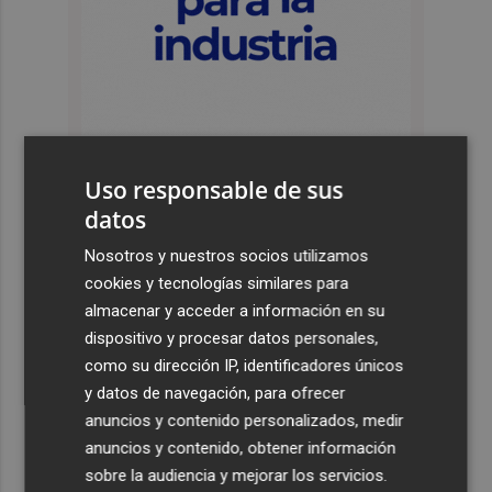
Uso responsable de sus
datos
Últimas Noticias
Nosotros y nuestros socios utilizamos
1
Company: “Estamos comenzando a ver el equipo que
cookies y tecnologías similares para
queremos ver en la Liga”
almacenar y acceder a información en su
dispositivo y procesar datos personales,
2
Ocho helicópteros, un avión y más de 100 brigadas se
como su dirección IP, identificadores únicos
movilizan en Moratalla por un incendio forestal
y datos de navegación, para ofrecer
3
Jorge Martín suma su tercera victoria 'sprint' del año y
anuncios y contenido personalizados, medir
es más líder
anuncios y contenido, obtener información
4
sobre la audiencia y mejorar los servicios.
España amplía a siete aeropuertos, entre ellos Alicante-