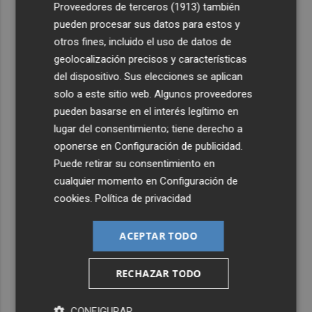
Elche y Manises, los controles aleatorios a viajeros de
Proveedores de terceros (1913)
también
Italia
pueden procesar sus datos para estos y
otros fines, incluido el uso de datos de
5
La Biblioteca Valenciana conmemora el 750 aniversario
geolocalización precisos y características
del legado de Jaume I
del dispositivo. Sus elecciones se aplican
solo a este sitio web. Algunos proveedores
pueden basarse en el interés legítimo en
lugar del consentimiento; tiene derecho a
oponerse en
Configuración de publicidad
.
Puede retirar su consentimiento en
cualquier momento en
Configuración de
cookies
.
Política de privacidad
ACEPTAR TODO
RECHAZAR TODO
CONFIGURAR