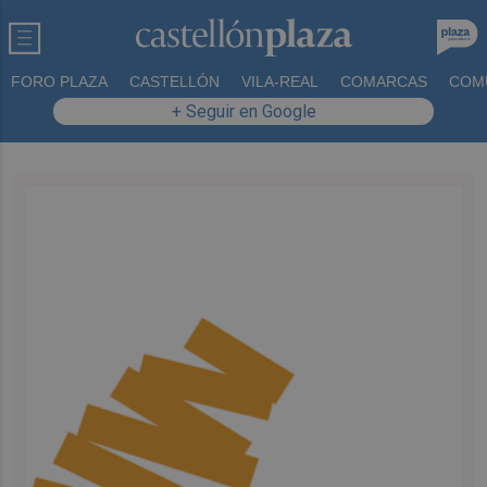
FORO PLAZA
CASTELLÓN
VILA-REAL
COMARCAS
COM
+ Seguir en Google