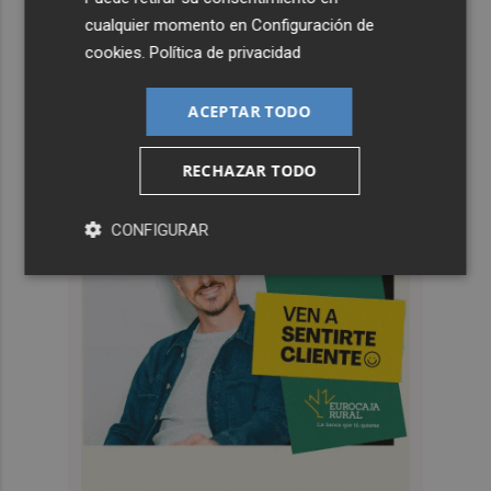
Whatsapp
cualquier momento en
Configuración de
Siempre al día de las últimas noticias
cookies
.
Política de privacidad
¡Quiero suscribirme!
ACEPTAR TODO
RECHAZAR TODO
CONFIGURAR