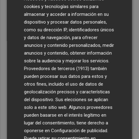
Últimas Noticias
cookies y tecnologías similares para
1
Levantan el confinamiento del municipio castellonense
almacenar y acceder a información en su
de Sierra Engarcerán por el incendio
dispositivo y procesar datos personales,
como su dirección IP, identificadores únicos
2
Juan Tallón, Marta Jiménez Serrano o Juan Evaristo Valls
y datos de navegación, para ofrecer
Boix, protagonistas de la programación de agosto de
Entre Libros en Benicàssim
anuncios y contenido personalizados, medir
anuncios y contenido, obtener información
3
Los talleres de ‘Magia en los Barrios’ de Castelló llegan
sobre la audiencia y mejorar los servicios.
al Grupo Reyes
Proveedores de terceros (1913)
también
4
Informe del CEAM sobre el incendio de la Vall d'Uixó: la
pueden procesar sus datos para estos y
vegetación perdió el 51% de humedad en los meses
otros fines, incluido el uso de datos de
previos
geolocalización precisos y características
del dispositivo. Sus elecciones se aplican
5
Los equipos de extinción afrontan horas "vitales" en
solo a este sitio web. Algunos proveedores
Tírig para trabajar con medios aéreos
pueden basarse en el interés legítimo en
lugar del consentimiento; tiene derecho a
oponerse en
Configuración de publicidad
.
Suscríbete al canal de
Puede retirar su consentimiento en