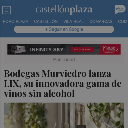
FORO PLAZA
CASTELLÓN
VILA-REAL
COMARCAS
COM
+ Seguir en Google
Bodegas Murviedro lanza
LIX, su innovadora gama de
vinos sin alcohol