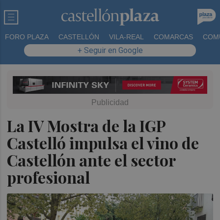
FORO PLAZA
CASTELLÓN
VILA-REAL
COMARCAS
COM
+ Seguir en Google
La IV Mostra de la IGP
Castelló impulsa el vino de
Castellón ante el sector
profesional