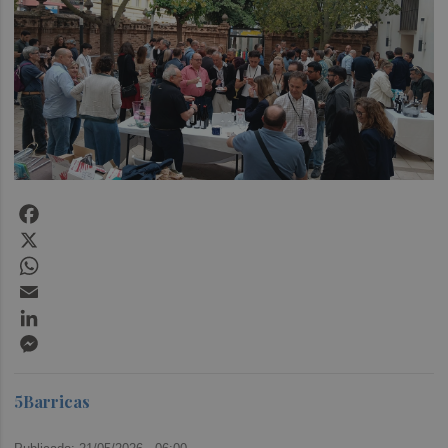
Facebook
X
WhatsApp
Email
LinkedIn
Messenger
5Barricas