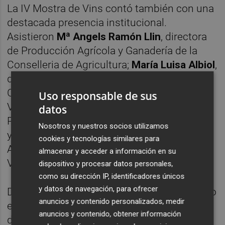
La IV Mostra de Vins contó también con una
destacada presencia institucional.
Asistieron
Mª Angels Ramón Llin
, directora
de Producción Agrícola y Ganadería de la
Conselleria de Agricultura;
María Luisa Albiol
,
directora territorial de Agricultura en
Castellón;
Silvia Pastor
, del Registro
Uso responsable de sus
Vitícola;
Sergio Fornás
, diputado del Sector
datos
Primario de la Diputación de Castellón;
Nosotros y nuestros socios utilizamos
y
Vicente Faro
, presidente del Comité de
cookies y tecnologías similares para
Agricultura Ecológica de la Comunitat
almacenar y acceder a información en su
Valenciana (CAECV).
dispositivo y procesar datos personales,
como su dirección IP, identificadores únicos
y datos de navegación, para ofrecer
Desde la IGP Castelló se ha agradecido tanto
anuncios y contenido personalizados, medir
el respaldo institucional como la asistencia
anuncios y contenido, obtener información
de todos los profesionales que participaron