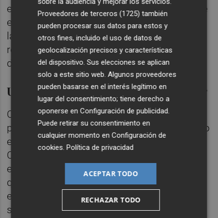
sobre la audiencia y mejorar los servicios.
en la jornada. La organización considera que
Proveedores de terceros (1725)
también
este apoyo es clave para seguir impulsando
pueden procesar sus datos para estos y
la presencia de los vinos de Castellón en
otros fines, incluido el uso de datos de
restaurantes, tiendas especializadas,
geolocalización precisos y características
distribuidoras y espacios gastronómicos.
del dispositivo. Sus elecciones se aplican
solo a este sitio web. Algunos proveedores
pueden basarse en el interés legítimo en
Una cita consolidada para el sector
lugar del consentimiento; tiene derecho a
oponerse en
Configuración de publicidad
.
Con esta cuarta edición, la Mostra de Vins
Puede retirar su consentimiento en
per a professionals consolida su papel como
cualquier momento en
Configuración de
encuentro sectorial para los vinos de
cookies
.
Política de privacidad
Castellón. El número de asistentes confirma
el interés creciente por una figura de calidad
ACEPTAR TODO
que trabaja para proteger el origen, reforzar
el reconocimiento de las bodegas y acercar
RECHAZAR TODO
sus vinos a nuevos públicos profesionales.