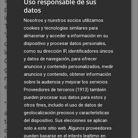
aumentado un 113%
, generando "enormes
Uso responsable de sus
problemas para un sector muy
datos
internacionalizado" como es este sector.
Nosotros y nuestros socios utilizamos
También, la automoción apuntaba a la
cookies y tecnologías similares para
"asfixia" que viene arrastrando por la subida
almacenar y acceder a información en su
de precios de las materias primas, el alza de
dispositivo y procesar datos personales,
como su dirección IP, identificadores únicos
los fletes marítimos y la competencia de
y datos de navegación, para ofrecer
China. Un 'cóctel explosivo' que, según la
anuncios y contenido personalizados, medir
gerente del Clúster de AVIA,
Elena Lluch
,
anuncios y contenido, obtener información
merma la competitividad del tejido
sobre la audiencia y mejorar los servicios.
económico valenciano.
Proveedores de terceros (1913)
también
pueden procesar sus datos para estos y
" El coste del transporte marítimo ha ido al
otros fines, incluido el uso de datos de
alza porque había necesidad de barcos. La
geolocalización precisos y características
del dispositivo. Sus elecciones se aplican
tendencia ahora son los megabuques y no
solo a este sitio web. Algunos proveedores
caben en todos los puertos. Pero, además,
pueden basarse en el interés legítimo en