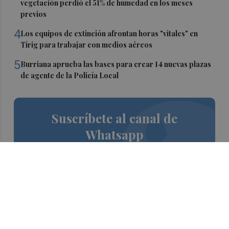
vegetación perdió el 51% de humedad en los meses
previos
4
Los equipos de extinción afrontan horas "vitales" en
Tírig para trabajar con medios aéreos
5
Burriana aprueba las bases para crear 14 nuevas plazas
de agente de la Policía Local
Suscríbete al canal de
Whatsapp
Siempre al día de las últimas noticias
¡Quiero suscribirme!