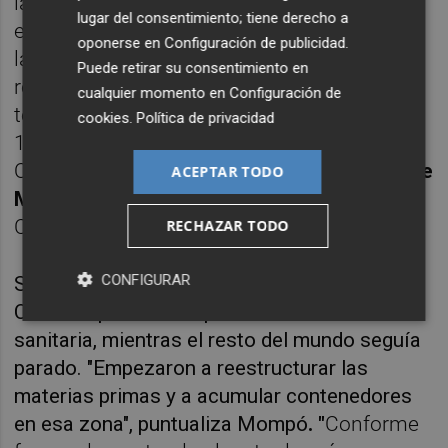
las medidas sanitarias por covid son muy
lugar del consentimiento; tiene derecho a
estrictas y rígidas en las terminales y dilatan
oponerse en
Configuración de publicidad
.
la carga y descarga. Eso está provocando
Puede retirar su consentimiento en
retrasos. Así, si en 2018 fletar contenedores
cualquier momento en
Configuración de
tenía un coste de 2.500 euros ahora está en
cookies
.
Política de privacidad
12.000 euros en viajes hacia Extremo
Oriente. Se ha quintuplicado", explica
Vicente
ACEPTAR TODO
Mompó,
director del área internacional de
Cámara Valencia
.
RECHAZAR TODO
CONFIGURAR
Según detalla, este contexto se inició cuando
China empezó a recuperarse de la crisis
sanitaria, mientras el resto del mundo seguía
parado. "Empezaron a reestructurar las
materias primas y a acumular contenedores
en esa zona", puntualiza
Mompó
. "
Conforme