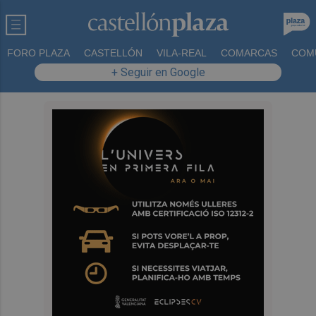
FORO PLAZA
CASTELLÓN
VILA-REAL
COMARCAS
COM
+ Seguir en Google