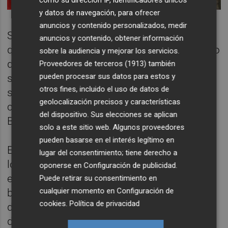
como su dirección IP, identificadores únicos
y datos de navegación, para ofrecer
anuncios y contenido personalizados, medir
Si bien en líneas generales puede decirse
anuncios y contenido, obtener información
que el Gobierno valenciano este gestionando
sobre la audiencia y mejorar los servicios.
de forma aceptable la situación, sobre todo
Proveedores de terceros (1913)
también
pueden procesar sus datos para estos y
si se compara con la de
Pedro Sánchez
,
otros fines, incluido el uso de datos de
surgen dudas sobre qué parte del mérito
geolocalización precisos y características
corresponde a la consellera de Sanidad, Ana
del dispositivo. Sus elecciones se aplican
Barceló.
solo a este sitio web. Algunos proveedores
pueden basarse en el interés legítimo en
El resultado de su examen casi diario ante
lugar del consentimiento; tiene derecho a
los medios de comunicación, pese a que
oponerse en
Configuración de publicidad
.
existe una mejoría, está muy lejos de ser
Puede retirar su consentimiento en
cualquier momento en
Configuración de
brillante. La carencia de muchos de los
cookies
.
Política de privacidad
datos solicitados o la falta de solvencia
dialéctica para salir indemne de cualquier