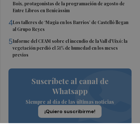
Boix, protagonistas de la programación de agosto de
Entre Libros en Benicàssim
4
Los talleres de ‘Magia en los Barrios’ de Castelló llegan
al Grupo Reyes
5
Informe del CEAM sobre el incendio de la Vall d'Uixó: la
vegetación perdió el 51% de humedad en los meses
previos
Suscríbete al canal de
Whatsapp
Siempre al día de las últimas noticias
¡Quiero suscribirme!