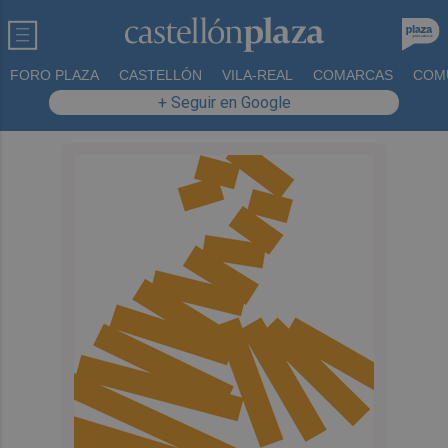
FORO PLAZA
CASTELLÓN
VILA-REAL
COMARCAS
COM
+ Seguir en Google