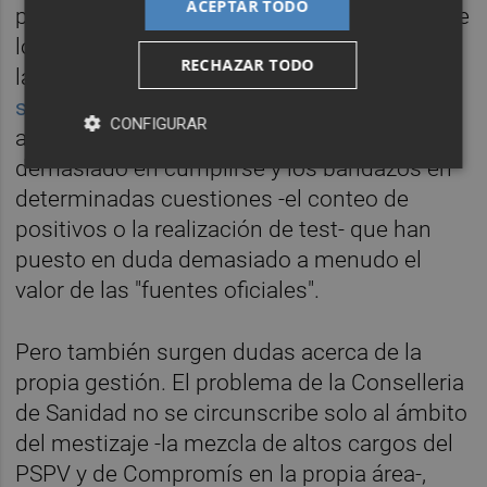
ACEPTAR TODO
pregunta que se plantee están siendo dos de
los obstáculos que más viene acusando en
RECHAZAR TODO
las ruedas de prensa. A ello hay que sumar
sus traspiés con el personal sanitario
, los
CONFIGURAR
anuncios de medidas urgentes que tardan
demasiado en cumplirse y los bandazos en
determinadas cuestiones -el conteo de
positivos o la realización de test- que han
puesto en duda demasiado a menudo el
valor de las "fuentes oficiales".
Pero también surgen dudas acerca de la
propia gestión. El problema de la Conselleria
de Sanidad no se circunscribe solo al ámbito
del mestizaje -la mezcla de altos cargos del
PSPV y de Compromís en la propia área-,