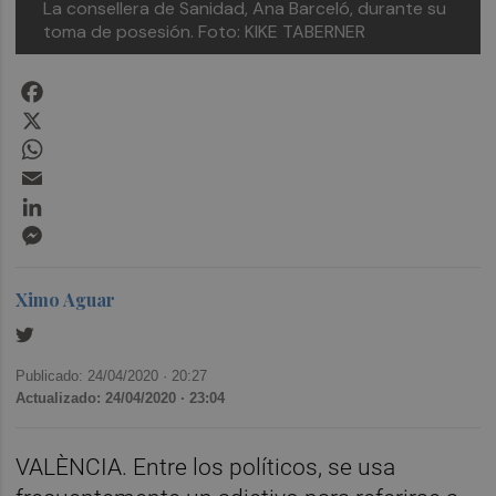
La consellera de Sanidad, Ana Barceló, durante su
toma de posesión. Foto: KIKE TABERNER
Facebook
X
WhatsApp
Email
LinkedIn
Messenger
Ximo Aguar
Publicado: 24/04/2020 ·
20:27
Actualizado: 24/04/2020 · 23:04
VALÈNCIA. Entre los políticos, se usa