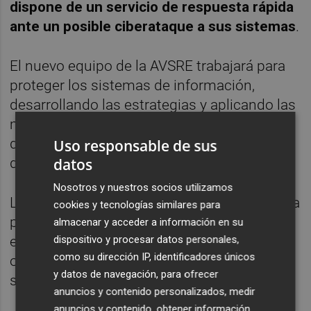
dispone de un servicio de respuesta rápida
ante un posible ciberataque a sus sistemas
.
El nuevo equipo de la AVSRE trabajará para
proteger los sistemas de información,
desarrollando las estrategias y aplicando las
medidas que permitan al operativo disfrutar
de los beneficios de las nuevas tecnologías
Uso responsable de sus
datos
de forma segura.
Nosotros y nuestros socios utilizamos
La unidad estará integrada por personal de la
cookies y tecnologías similares para
plataforma tecnológica de '112 CV' y estará
almacenar y acceder a información en su
dispositivo y procesar datos personales,
en contacto permanente con el resto de
como su dirección IP, identificadores únicos
organismos que actualmente prestan los
y datos de navegación, para ofrecer
servicios de ciberseguridad.
anuncios y contenido personalizados, medir
anuncios y contenido, obtener información