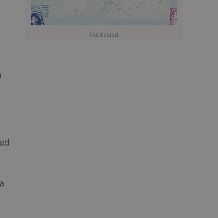
n
dad
la