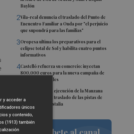
Baylón
2
Vila-real denuncia el traslado del Punto de
a
Encuentro Familiar a Onda por "el perjuicio
que supondrá para las familias"
3
Oropesa ultima los preparativos para el
eclipse total de Sol y habilita cuatro puntos
informativos
s
4
Castelló refuerza su comercio: inyectan
e
800.000 euros para la nueva campaña de
a
bonos comerciales
5
Castelló inicia la ejecución de la Manzana
Albinegra con el traslado de las pistas de
r y acceder a
pádel junto a Castalia
tificadores únicos
cios y contenido,
os (1913)
también
Suscríbete al canal
calización