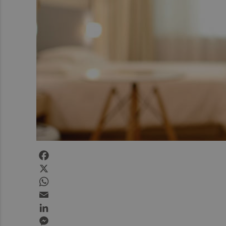
Facebook
X
WhatsApp
Email
LinkedIn
Messenger