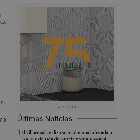
1
9:18
n
n,
Últimas Noticias
nto
1
El Villarreal realiza su tradicional ofrenda a
la Mare de Déu de Gràcia y Sant Pasqual