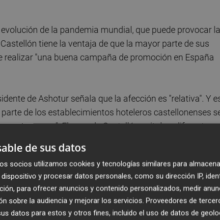
la evolución de la pandemia mundial, que puede provocar l
 Castellón tiene la ventaja de que la mayor parte de sus
ide realizar "una buena campaña de promoción en España
esidente de Ashotur señala que la afección es "relativa". Y e
arte de los establecimientos hoteleros castellonenses s
e gente mayor". El caso de Castelló capital es diferente, y
ás fuerte del año", reconoce.
able de sus datos
os socios utilizamos cookies y tecnologías similares para almacena
dispositivo y procesar datos personales, como su dirección IP, iden
ción, para ofrecer anuncios y contenido personalizados, medir anun
n sobre la audiencia y mejorar los servicios.
Proveedores de tercer
s datos para estos y otros fines, incluido el uso de datos de geolo