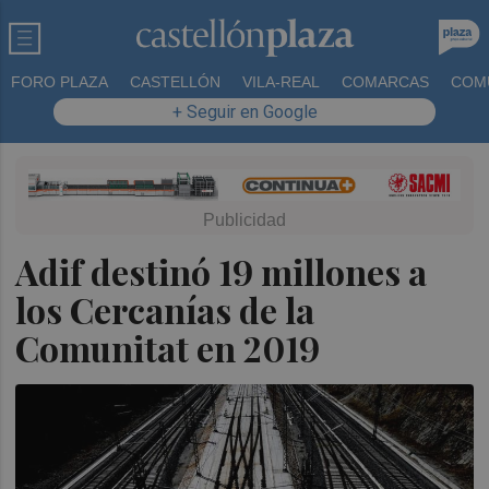
FORO PLAZA
CASTELLÓN
VILA-REAL
COMARCAS
COM
+ Seguir en Google
Adif destinó 19 millones a
los Cercanías de la
Comunitat en 2019