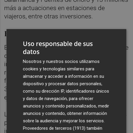
más a actuaciones en estaciones de
viajeros, entre otras inversiones.
Financiación europea
Uso responsable de sus
En un comunicado, la compañía dependiente
datos
del Ministerio de Transportes también
Nosotros y nuestros socios utilizamos
informó de que durante el pasado año
cookies y tecnologías similares para
recibió financiación procedente de distintos
almacenar y acceder a información en su
fondos europeos por un importe total de
dispositivo y procesar datos personales,
319,3 millones de euros, un 41,3% más que
como su dirección IP, identificadores únicos
el año anterior.
y datos de navegación, para ofrecer
anuncios y contenido personalizados, medir
anuncios y contenido, obtener información
Los fondos europeos constituyen una de las
sobre la audiencia y mejorar los servicios.
principales fuentes de financiación de Adif,
Proveedores de terceros (1913)
también
junto a los presupuestos públicos, el canon