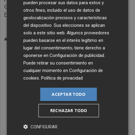
pueden procesar sus datos para estos y
que cobra a los operadores, y la financiación
otros fines, incluido el uso de datos de
bancaria, fundamentalmente con el BEI.
geolocalización precisos y características
del dispositivo. Sus elecciones se aplican
solo a este sitio web. Algunos proveedores
ARCHIVADO EN
ADIF
pueden basarse en el interés legítimo en
lugar del consentimiento; tiene derecho a
oponerse en
Configuración de publicidad
.
Puede retirar su consentimiento en
cualquier momento en
Configuración de
cookies
.
Política de privacidad
ACEPTAR TODO
RECHAZAR TODO
CONFIGURAR