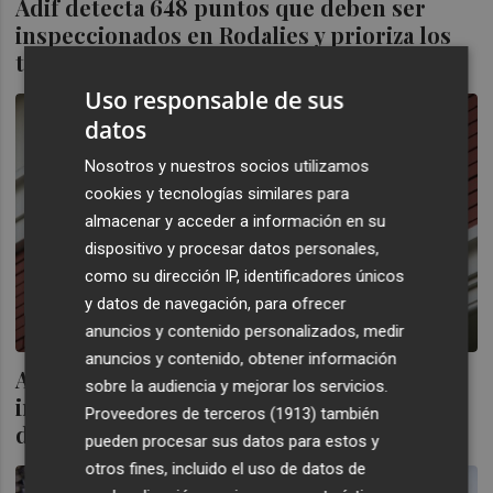
Adif detecta 648 puntos que deben ser
inspeccionados en Rodalies y prioriza los
tramos costeros
Uso responsable de sus
datos
Nosotros y nuestros socios utilizamos
cookies y tecnologías similares para
almacenar y acceder a información en su
dispositivo y procesar datos personales,
como su dirección IP, identificadores únicos
y datos de navegación, para ofrecer
anuncios y contenido personalizados, medir
anuncios y contenido, obtener información
Adif contrata por 8,2 millones de euros la
sobre la audiencia y mejorar los servicios.
inspección de los pantógrafos en las vías
Proveedores de terceros (1913)
también
de alta velocidad
pueden procesar sus datos para estos y
otros fines, incluido el uso de datos de