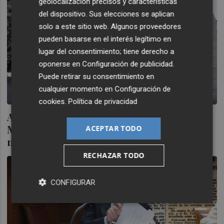
geolocalización precisos y características
del dispositivo. Sus elecciones se aplican
solo a este sitio web. Algunos proveedores
pueden basarse en el interés legítimo en
lugar del consentimiento; tiene derecho a
oponerse en
Configuración de publicidad
.
Puede retirar su consentimiento en
cualquier momento en
Configuración de
cookies
.
Política de privacidad
Adif acuerda suprimir último servicio del
Madrid-Barcelona y extender trayecto 25
ACEPTAR TODO
minutos
RECHAZAR TODO
CONFIGURAR