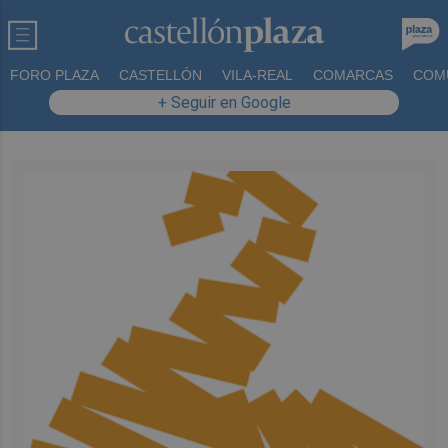
FORO PLAZA
CASTELLÓN
VILA-REAL
COMARCAS
COM
+ Seguir en Google