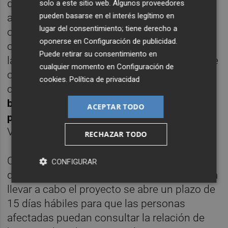
que se prolongará durante 11 meses, se
solo a este sitio web. Algunos proveedores
pueden basarse en el interés legítimo en
afectarán 3.263 metros cuadrados por
lugar del consentimiento; tiene derecho a
ocupación temporal para instalaciones de
oponerse en
Configuración de publicidad
.
obra, acopios de tierra, talleres, almacenes,
Puede retirar su consentimiento en
laboratorios o depósitos de materiales, entre
cualquier momento en
Configuración de
otras actuaciones necesarias para llevar a
cookies
.
Política de privacidad
cabo el proyecto. En total, la
relación de
bienes y derechos afectados incluye 39
ACEPTAR TODO
propiedades
en el entorno de la estación de
Vila-real.
RECHAZAR TODO
Con la publicación en el BOE de la
CONFIGURAR
declaración de necesidad de ocupación para
llevar a cabo el proyecto se abre un plazo de
15 días hábiles para que las personas
afectadas puedan consultar la relación de