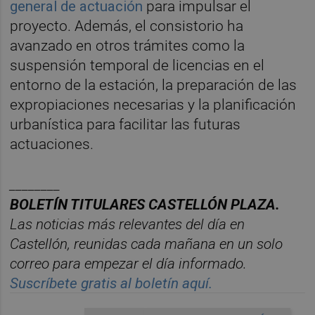
general de actuación
para impulsar el
proyecto. Además, el consistorio ha
avanzado en otros trámites como la
suspensión temporal de licencias en el
entorno de la estación, la preparación de las
expropiaciones necesarias y la planificación
urbanística para facilitar las futuras
actuaciones.
________
BOLET
Í
N TITULARES CASTELL
ÓN PLAZA.
Las noticias m
á
s relevantes del d
í
a en
Castelló
n, reunidas cada ma
ñana en un solo
correo para empezar el d
í
a informado.
Suscríbete gratis al boletín aquí.