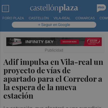
FORO PLAZA
CASTELLÓN
VILA-REAL
COMARCAS
COM
+ Seguir en Google
Adif impulsa en Vila-real un
proyecto de vías de
apartado para el Corredor a
la espera de la nueva
estación