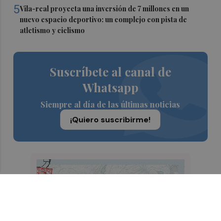
5
Vila-real proyecta una inversión de 7 millones en un
nuevo espacio deportivo: un complejo con pista de
atletismo y ciclismo
Suscríbete al canal de
Whatsapp
Siempre al día de las últimas noticias
¡Quiero suscribirme!