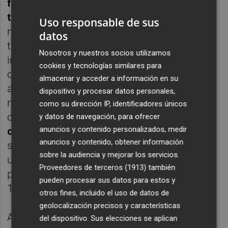
facilitará las maniobras de locomotoras y
trenes de mercancías
, incluyendo las
Uso responsable de sus
maniobras de inversión de los trenes que
datos
tengan como origen o destino la terminal
Nosotros y nuestros socios utilizamos
intermodal del Puerto de Castellón, tal y
cookies y tecnologías similares para
como consta en el proyecto. La superficie
almacenar y acceder a información en su
afectada suma 12.475 metros cuadrados, la
dispositivo y procesar datos personales,
mayoría de los cuales (12.108 metros
como su dirección IP, identificadores únicos
cuadrados)
corresponden a terrenos
y datos de navegación, para ofrecer
anuncios y contenido personalizados, medir
catalogados como suelo rural
mientras que
anuncios y contenido, obtener información
sólo 367 metros cuadrados son suelo
sobre la audiencia y mejorar los servicios.
urbanizado. Asimismo, se prevé la afección
Proveedores de terceros (1913)
también
por imposición de servidumbres un total de
pueden procesar sus datos para estos y
1.574 metros cuadrados.
otros fines, incluido el uso de datos de
geolocalización precisos y características
Además, durante la ejecución de las obras,
del dispositivo. Sus elecciones se aplican