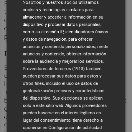
Nosotros y nuestros socios utilizamos
Recuperación se vaya articulando de forma
cookies y tecnologías similares para
transversal, con la intervención de los
almacenar y acceder a información en su
distintos ministerios, las administraciones
dispositivo y procesar datos personales,
comunitarias y locales y otras entidades
como su dirección IP, identificadores únicos
públicas y privadas.
y datos de navegación, para ofrecer
anuncios y contenido personalizados, medir
Los MDIs y los PERTE
anuncios y contenido, obtener información
sobre la audiencia y mejorar los servicios.
En lo que respecta a los Ministerios, a cada
Proveedores de terceros (1913)
también
uno de ellos le corresponde lanzar lo que se
pueden procesar sus datos para estos y
ha dado en llamar Manifestaciones de
otros fines, incluido el uso de datos de
geolocalización precisos y características
Interés (MDIs). Vendría a ser una especie de
del dispositivo. Sus elecciones se aplican
barrido por todos los ministerios de aquellos
solo a este sitio web. Algunos proveedores
grandes proyectos prioritarios de su
pueden basarse en el interés legítimo en
competencia y subsectores. Las
lugar del consentimiento; tiene derecho a
Comunidades Autónomas y las entidades
oponerse en
Configuración de publicidad
.