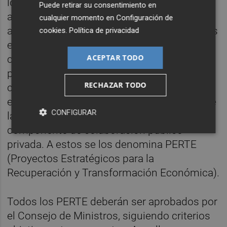
locales están también capacitadas para
Puede retirar su consentimiento en
anunciar Manifestaciones de Interés
cualquier momento en
Configuración de
asociadas al Plan de Recuperación. De todas
cookies
.
Política de privacidad
estas se extraerían los que se conocen
ACEPTAR TODO
como proyectos tractores, es decir,
proyectos considerados estratégicos por su
RECHAZAR TODO
capacidad de arrastre para el crecimiento
económico, el empleo y la competitividad de
CONFIGURAR
la economía nacional, con un alto
componente de colaboración público-
privada. A estos se los denomina PERTE
(Proyectos Estratégicos para la
Recuperación y Transformación Económica).
Todos los PERTE deberán ser aprobados por
el Consejo de Ministros, siguiendo criterios