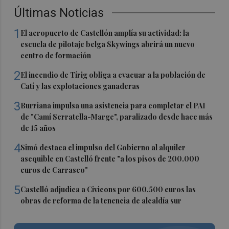
Últimas Noticias
1
El aeropuerto de Castellón amplía su actividad: la
escuela de pilotaje belga Skywings abrirá un nuevo
centro de formación
2
El incendio de Tírig obliga a evacuar a la población de
Catí y las explotaciones ganaderas
3
Burriana impulsa una asistencia para completar el PAI
de "Camí Serratella-Marge", paralizado desde hace más
de 15 años
4
Simó destaca el impulso del Gobierno al alquiler
asequible en Castelló frente "a los pisos de 200.000
euros de Carrasco"
5
Castelló adjudica a Civicons por 600.500 euros las
obras de reforma de la tenencia de alcaldía sur