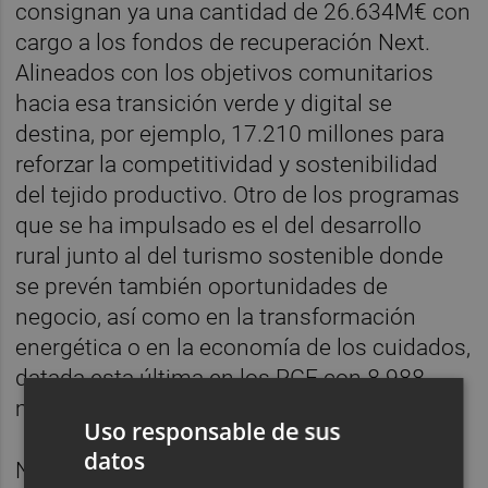
consignan ya una cantidad de 26.634M€ con
cargo a los fondos de recuperación Next.
Alineados con los objetivos comunitarios
hacia esa transición verde y digital se
destina, por ejemplo, 17.210 millones para
reforzar la competitividad y sostenibilidad
del tejido productivo. Otro de los programas
que se ha impulsado es el del desarrollo
rural junto al del turismo sostenible donde
se prevén también oportunidades de
negocio, así como en la transformación
energética o en la economía de los cuidados,
datada esta última en los PGE con 8.988
millones de euros.
Uso responsable de sus
datos
No obstante, el objetivo es que el Plan de