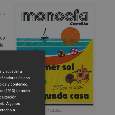
0:39
dos
de
r y acceder a
tificadores únicos
cios y contenido,
or
os (1913)
también
calización
 web. Algunos
derecho a