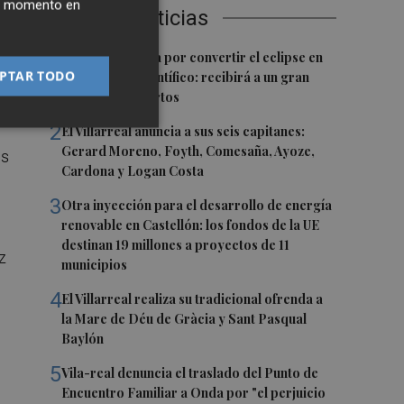
ier momento en
Últimas Noticias
s),
1
a
Castelló apuesta por convertir el eclipse en
PTAR TODO
un referente científico: recibirá a un gran
equipo de expertos
2
El Villarreal anuncia a sus seis capitanes:
Gerard Moreno, Foyth, Comesaña, Ayoze,
as
Cardona y Logan Costa
3
Otra inyección para el desarrollo de energía
renovable en Castellón: los fondos de la UE
destinan 19 millones a proyectos de 11
z
municipios
4
El Villarreal realiza su tradicional ofrenda a
la Mare de Déu de Gràcia y Sant Pasqual
Baylón
5
Vila-real denuncia el traslado del Punto de
Encuentro Familiar a Onda por "el perjuicio