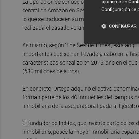
La operación se conoce cuatro meses después d
oponerse en
Confi
Configuración de 
central de Amazon en Seattle en una operación v
lo que se traduce en su mayor compra en Estado
CONFIGURAR
realizada el pasado verano en Londres.
Asimismo, según 'The Seattle Times', esta adqui
importantes que se han llevado a cabo en la hist
carácterísticas se realizó en 2015, año en el qu
(630 millones de euros).
En concreto, Ortega adquirió el activo denomin
forman parte de los 40 inmuebles del campus d
inmobiliaria de la aseguradora ligada al Ejércit
El fundador de Inditex, que invierte parte de los 
inmobiliario, posee la mayor inmobiliaria españo