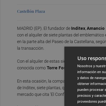
Castellón Plaza
MADRID (EP). El fundador de
Inditex
,
Amancio 
con el alquiler de siete plantas del emblemático 
en la parte alta del Paseo de la Castellana, se
la transacción.
Uso respons
Con el alquiler de estas siete plantas en la torr
Nosotros y nuestr
conocida como
Torre Foster,
Ortega será el ca
información en su 
y datos de navega
En esta ocasión, la compañía estadounidense ha 
obtener informació
de Inditex, siete plantas, que suman 11.550 met
pueden procesar su
mercado que cita 'El Confidencial', entre 23 y 2
precisos y caracte
proveedores pueden