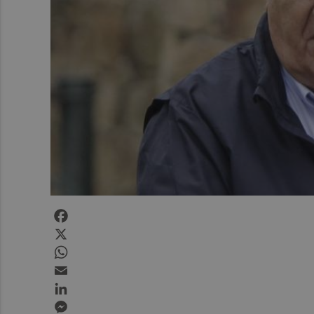
Facebook
X
WhatsApp
Email
LinkedIn
Messenger