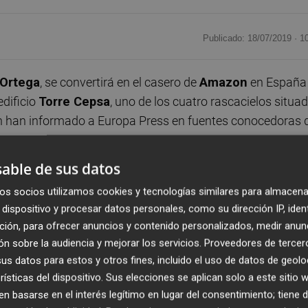
Publicado: 18/07/2019 ·
1
Ortega
, se convertirá en el casero de
Amazon
en España
edificio
Torre Cepsa
, uno de los cuatro rascacielos situa
gún han informado a Europa Press en fuentes conocedoras 
able de sus datos
e en la que Cepsa tiene su sede corporativa, anteriormente
os socios utilizamos cookies y tecnologías similares para almacena
sero del gigante del comercio electrónico en España.
dispositivo y procesar datos personales, como su dirección IP, iden
ción, para ofrecer anuncios y contenido personalizados, medir anun
alquilado a Pontegadea, la firma de inversión del fundad
n sobre la audiencia y mejorar los servicios.
Proveedores de tercer
ros cuadrados, y cuya renta oscila, según fuentes de
s datos para estos y otros fines, incluido el uso de datos de geolo
8 euros por metro cuadrado.
rísticas del dispositivo. Sus elecciones se aplican solo a este sitio
 basarse en el interés legítimo en lugar del consentimiento; tiene 