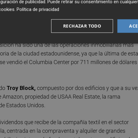
e que Pontegadea cerrara la compra de parte de la sede
guración de publicidad
. Puede retirar su consentimiento en cualqu
cookies
.
Política de privacidad
alorada en 740 millones de dólares (655 millones de euro
s Unidos y la segunda mayor de su historia, después de l
RECHAZAR TODO
ACE
sición ha sido una de las operaciones inmobiliarias más
oria de la ciudad estadounidense, ya que la última de est
e se vendió el Columbia Center por 711 millones de dólares
ado
Troy Block,
compuesto por dos edificios y que a su ve
e Amazon, propiedad de USAA Real Estate, la rama
o de Estados Unidos.
dividendos que recibe de la compañía textil en el sector
la, centrada en la compraventa y alquiler de grandes