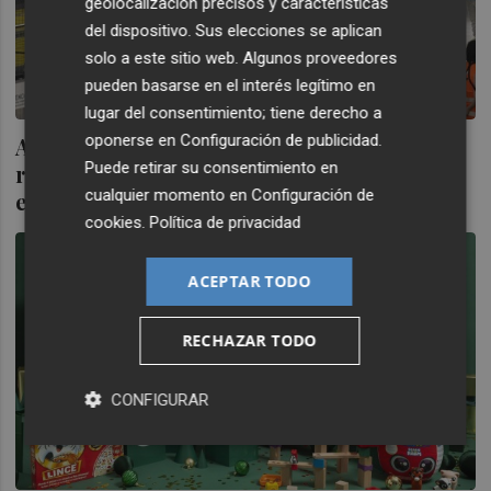
geolocalización precisos y características
del dispositivo. Sus elecciones se aplican
solo a este sitio web. Algunos proveedores
pueden basarse en el interés legítimo en
lugar del consentimiento; tiene derecho a
oponerse en
Configuración de publicidad
.
Amazon casi duplica beneficios en 2024 y
Puede retirar su consentimiento en
resalta su temporada navideña "más
cualquier momento en
Configuración de
exitosa" en el último trimestre
cookies
.
Política de privacidad
ACEPTAR TODO
RECHAZAR TODO
CONFIGURAR