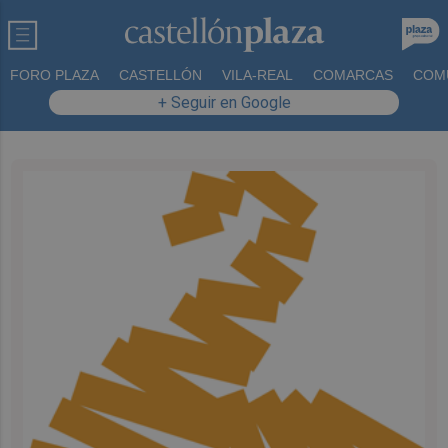
FORO PLAZA
CASTELLÓN
VILA-REAL
COMARCAS
COM
+ Seguir en Google