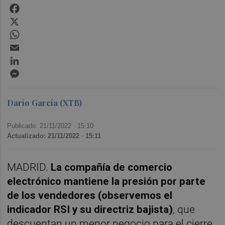
Facebook
X
WhatsApp
Email
LinkedIn
Messenger
Darío García (XTB)
Publicado: 21/11/2022 ·
15:10
Actualizado: 21/11/2022 · 15:11
MADRID.
La compañía de comercio
electrónico mantiene la presión por parte
de los vendedores (observemos el
indicador RSI y su directriz bajista)
, que
descuentan un menor negocio para el cierre