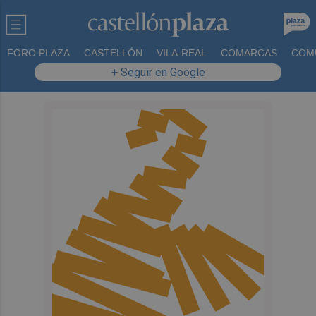
FORO PLAZA
CASTELLÓN
VILA-REAL
COMARCAS
COM
+ Seguir en Google