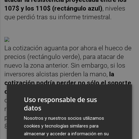
107$ y los 110$ (rectángulo azul)
, niveles
que perdió tras su informe trimestral.
La cotización aguanta por ahora el hueco de
precios (rectángulo verde), para atacar de
nuevo la zona anterior. Sin embargo, si los
inversores alcistas pierden la mano,
la
cotización podría perder no sólo el soporte
de los 91,5$
, sino que se podría dirigir con
Uso responsable de sus
decisión hacia la marca de mínimos
datos
recientes en los 84$ (rectángulo rojo), para
probar los mínimos covid de 2020 en los
Nosotros y nuestros socios utilizamos
81,5$.
cookies y tecnologías similares para
almacenar y acceder a información en su