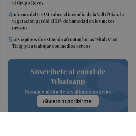
al Grupo Reyes
4
Informe del CEAM sobre el incendio de la Vall d'Uixó: la
vegetación perdió el 51% de humedad en los meses
previos
5
Los equipos de extinción afrontan horas "vitales" en
Tírig para trabajar con medios aéreos
Suscríbete al canal de
Whatsapp
Siempre al día de las últimas noticias
¡Quiero suscribirme!