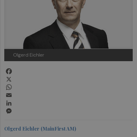
Olgerd Eichler
Facebook
X
WhatsApp
Email
LinkedIn
Messenger
Olgerd Eichler (MainFirst AM)