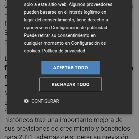
solo a este sitio web. Algunos proveedores
varios meses, tendencia que se ha acelerado
pueden basarse en el interés legítimo en
de nuevo desde principios de noviembre. El
lugar del consentimiento; tiene derecho a
fondo generó un alfa de aproximadamente el
oponerse en
Configuración de publicidad
.
8% a un año y de alrededor del 20% a cinco
Puede retirar su consentimiento en
años.
cualquier momento en
Configuración de
cookies
.
Política de privacidad
Los ganadores del mes en nuestro fondo
fueron el proveedor de software de gestión
ACEPTAR TODO
de personal Atoss Software (+18%),
la
RECHAZAR TODO
empresa suiza de tecnología médica
Medacta (+15%) y el reciclador de chatarra
CONFIGURAR
Befesa (+8%). Como nota positiva, Atoss
Software alcanzó nuevos máximos
históricos tras una importante mejora de
sus previsiones de crecimiento y beneficios
para 2021, además de superar su previsión