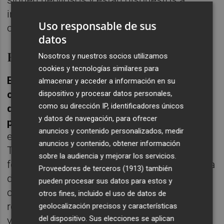
inyectar nueva liquidez en los mercados en
Uso responsable de sus
cualquier momento.
datos
Rentabilidad positiva
Nosotros y nuestros socios utilizamos
cookies y tecnologías similares para
El MainFirst Top European Ideas Fund ha
almacenar y acceder a información en su
comenzado el año con la misma nota con la
dispositivo y procesar datos personales,
como su dirección IP, identificadores únicos
que terminó el anterior: una rentabilidad
y datos de navegación, para ofrecer
positiva
. Mientras que el mercado total
anuncios y contenido personalizados, medir
europeo -medido por el STOXX Europe 600
anuncios y contenido, obtener información
TR- perdió ligeramente terreno en enero, el
sobre la audiencia y mejorar los servicios.
fondo mantuvo su nivel de inicio de año para
Proveedores de terceros (1913)
también
darle un alfa superior al 1%. Así pues,
pueden procesar sus datos para estos y
continuó la recuperación de la rentabilidad
otros fines, incluido el uso de datos de
relativa iniciada a mediados del año pasado
geolocalización precisos y características
del dispositivo. Sus elecciones se aplican
y que ya estaba en marcha desde hace