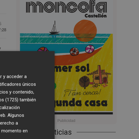
6
7:28
y
r y acceder a
na
tificadores únicos
cios y contenido,
os (1725)
también
calización
 web. Algunos
derecho a
Últimas Noticias
ier momento en