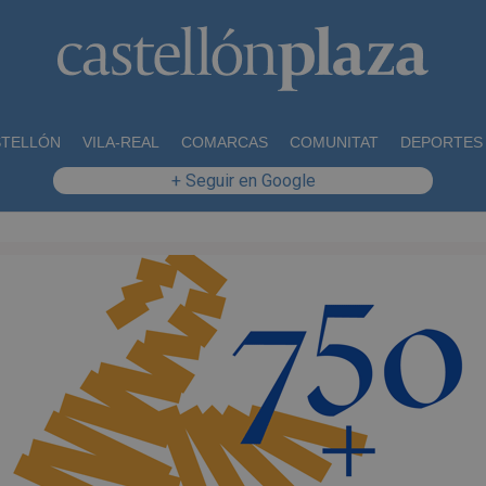
STELLÓN
VILA-REAL
COMARCAS
COMUNITAT
DEPORTES
+ Seguir en Google