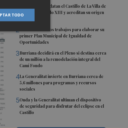
1
Investigadores datan el Castillo de La Villa de
El Toro en el siglo XIII y acreditan su origen
PTAR TODO
cristiano
2
Vila-real inicia los trabajos para elaborar su
primer Plan Municipal de Igualdad de
Oportunidades
3
Burriana decidirá en el Pleno si destina cerca
de un millón a la remodelación integral del
Camí Fondo
4
La Generalitat invierte en Burriana cerca de
5,6 millones para programas y recursos
sociales
5
Onda y la Generalitat ultiman el dispositivo
de seguridad para disfrutar del eclipse en el
Castillo