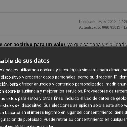
Publicado: 08/07/2019 ·
17:2
Actualizado: 08/07/2019 · 1
e ser positivo para un valor
, ya que se gana visibilidad 
e MasMovil, la recién llegada al Ibex 35 ha tenido un debut
able de sus datos
os socios utilizamos cookies y tecnologías similares para almacena
por el título sitúan a la acción a una zona muy cerca
dispositivo y procesar datos personales, como su dirección IP, iden
s que unen la recta de los máximos decrecientes de una
ción, para ofrecer anuncios y contenido personalizados, medir anun
n sobre la audiencia y mejorar los servicios.
Proveedores de tercer
s datos para estos y otros fines, incluido el uso de datos de geolo
rísticas del dispositivo. Sus elecciones se aplican solo a este sitio
áximos decrecientes y mínimos crecientes,
 basarse en el interés legítimo en lugar del consentimiento; tiene 
. El título debería buscar romper esta figura en el largo
guración de publicidad
. Puede retirar su consentimiento en cualqu
cookies
.
Política de privacidad