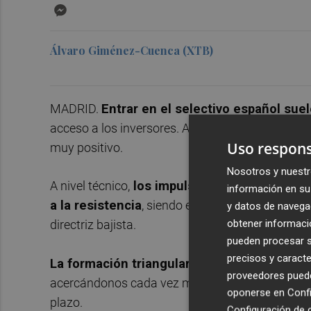
Messenger
Álvaro Giménez-Cuenca (XTB)
MADRID.
Entrar en el selectivo español suel
acceso a los inversores. Así ha sido en el caso d
Uso respons
muy positivo.
Nosotros y nuestr
A nivel técnico,
los impulsos alcistas vividos 
información en su 
a la resistencia
, siendo esta uno de los punto
y datos de navega
obtener informació
directriz bajista.
pueden procesar su
precisos y caracte
La formación triangular viene dibujando m
proveedores pueden
acercándonos cada vez más al vértice de la figura
oponerse en
Confi
plazo.
Configuración de 