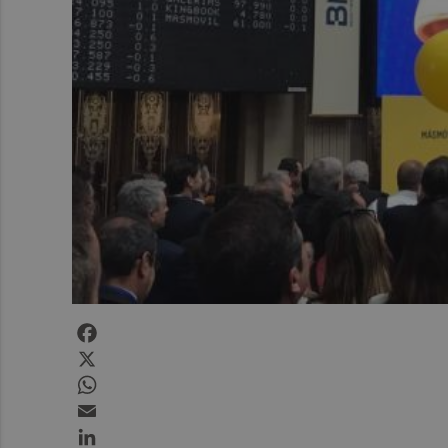
Facebook
X
WhatsApp
Email
LinkedIn