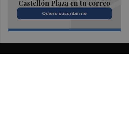
Castellón Plaza en tu correo
Quiero suscribirme
Suscríbete al Boletín
Todos los días a primera hora en tu email
¡Quiero suscribirme!
Síguenos en redes
Castellón Plaza, desde cualquier medio