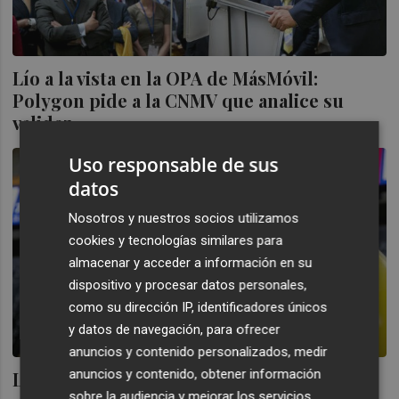
Lío a la vista en la OPA de MásMóvil:
Polygon pide a la CNMV que analice su
validez
Uso responsable de sus
datos
Nosotros y nuestros socios utilizamos
cookies y tecnologías similares para
almacenar y acceder a información en su
dispositivo y procesar datos personales,
como su dirección IP, identificadores únicos
y datos de navegación, para ofrecer
anuncios y contenido personalizados, medir
anuncios y contenido, obtener información
Los fondos de inversión KKR y Cinven
sobre la audiencia y mejorar los servicios.