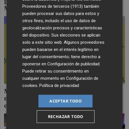
preparan una OPA amistosa sobre
Proveedores de terceros (1913)
también
MásMóvil
pueden procesar sus datos para estos y
otros fines, incluido el uso de datos de
geolocalización precisos y características
del dispositivo. Sus elecciones se aplican
solo a este sitio web. Algunos proveedores
pueden basarse en el interés legítimo en
lugar del consentimiento; tiene derecho a
oponerse en
Configuración de publicidad
.
Puede retirar su consentimiento en
cualquier momento en
Configuración de
cookies
.
Política de privacidad
MásMóvil repite beneficio trimestral (22
millones) y confirma previsiones pese al
ACEPTAR TODO
coronavirus
RECHAZAR TODO