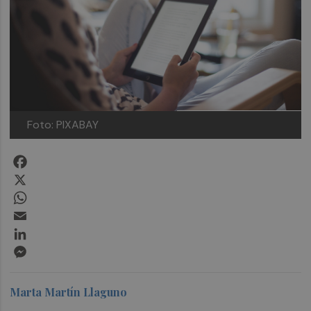
Foto: PIXABAY
Facebook
X
WhatsApp
Email
LinkedIn
Messenger
Marta Martín Llaguno