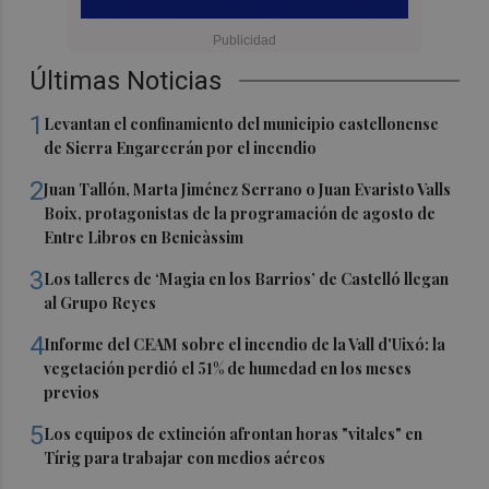
Últimas Noticias
1
Levantan el confinamiento del municipio castellonense
de Sierra Engarcerán por el incendio
2
Juan Tallón, Marta Jiménez Serrano o Juan Evaristo Valls
Boix, protagonistas de la programación de agosto de
Entre Libros en Benicàssim
3
Los talleres de ‘Magia en los Barrios’ de Castelló llegan
al Grupo Reyes
4
Informe del CEAM sobre el incendio de la Vall d'Uixó: la
vegetación perdió el 51% de humedad en los meses
previos
5
Los equipos de extinción afrontan horas "vitales" en
Tírig para trabajar con medios aéreos