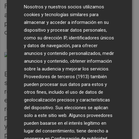
Frente a la “inmanencia” de lo privado que
Nosotros y nuestros socios utilizamos
ancla a la naturaleza, la “trascendencia” de lo
cookies y tecnologías similares para
almacenar y acceder a información en su
público, que permite un proyecto de vida,
dispositivo y procesar datos personales,
como diría
Beavoir
.
como su dirección IP, identificadores únicos
y datos de navegación, para ofrecer
anuncios y contenido personalizados, medir
anuncios y contenido, obtener información
sobre la audiencia y mejorar los servicios.
El potencial de libertad (o su contrario, de
Proveedores de terceros (1913)
también
sometimiento) y de futuro (o su contrario,
pueden procesar sus datos para estos y
retroceso) otorga un valor inigualable a la
otros fines, incluido el uso de datos de
esfera de lo público. No es extraño que la
geolocalización precisos y características
del dispositivo. Sus elecciones se aplican
reflexión no sólo sobre el nivel de los
solo a este sitio web. Algunos proveedores
políticos, sino también sobre sus conductas
pueden basarse en el interés legítimo en
y comportamientos, haya sido objeto de
lugar del consentimiento; tiene derecho a
preocupación desde hace años.
oponerse en
Configuración de publicidad
.