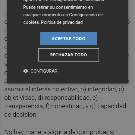
Puede retirar su consentimiento en
En 1994, a raíz de varios escándalos de
cualquier momento en
Configuración de
corrupción, el primer ministro inglés encargó
cookies
.
Política de privacidad
un comité para la fijación de normas de
conducta de la vida pública, conocido como
ACEPTAR TODO
comité Nolan. Su es referente mundial para
RECHAZAR TODO
cualquier Gobierno interesado por la ética de
sus políticos y funcionarios. Muy claro,
CONFIGURAR
especifica siete principios indispensables
para estar en la vida pública: a) capacidad de
asumir el interés colectivo, b) integridad, c)
objetividad, d) responsabilidad, e)
transparencia, f) honestidad, y g) capacidad
de decisión.
No hay manera alguna de comprobar si