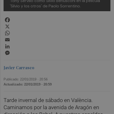
Tony Servillo como Silvio Berlusconi en la película
'Silvio y los otros' de Paolo Sorrentino.
Facebook
X
WhatsApp
Email
LinkedIn
Messenger
Javier Carrasco
Publicado: 22/01/2019 ·
20:56
Actualizado: 22/01/2019 · 20:59
Tarde invernal de sábado en València.
Caminamos por la avenida de Aragón en