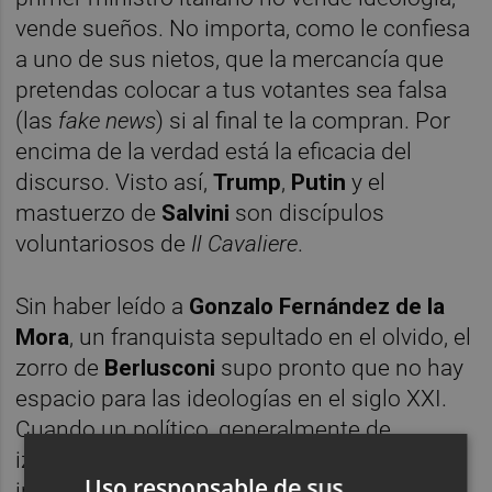
vende sueños. No importa, como le confiesa
a uno de sus nietos, que la mercancía que
pretendas colocar a tus votantes sea falsa
(las
fake news
) si al final te la compran. Por
encima de la verdad está la eficacia del
discurso. Visto así,
Trump
,
Putin
y el
mastuerzo de
Salvini
son discípulos
voluntariosos de
Il Cavaliere
.
Sin haber leído a
Gonzalo Fernández de la
Mora
, un franquista sepultado en el olvido, el
zorro de
Berlusconi
supo pronto que no hay
espacio para las ideologías en el siglo XXI.
Cuando un político, generalmente de
izquierdas, las enarbola es para ocultar
Uso responsable de sus
intereses personales o de partido. Con su