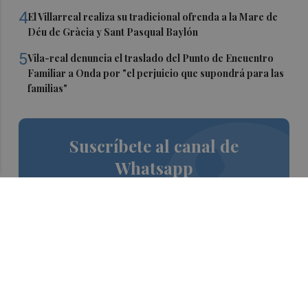
4
El Villarreal realiza su tradicional ofrenda a la Mare de
Déu de Gràcia y Sant Pasqual Baylón
5
Vila-real denuncia el traslado del Punto de Encuentro
Familiar a Onda por "el perjuicio que supondrá para las
familias"
Suscríbete al canal de
Whatsapp
Siempre al día de las últimas noticias
¡Quiero suscribirme!