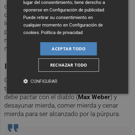
lugar del consentimiento; tiene derecho a
conversación antes de divorciarse. Basta
oponerse en
Configuración de publicidad
.
con rascar un poco sobre los discursos de
Puede retirar su consentimiento en
los grandes hombres para ver la
cualquier momento en
Configuración de
podredumbre que los alimenta. Todos
cookies
.
Política de privacidad
mienten, todos engañan, todos trafican con
nuestras ilusiones.
ACEPTAR TODO
La política es pactar con el diablo
RECHAZAR TODO
Gracias a Berlusconi hemos aprendido que
CONFIGURAR
todo aquel que aspira a la cima del poder
debe pactar con el diablo (
Max Weber
) y
desayunar mierda, comer mierda y cenar
mierda para ser alcanzado por la púrpura.