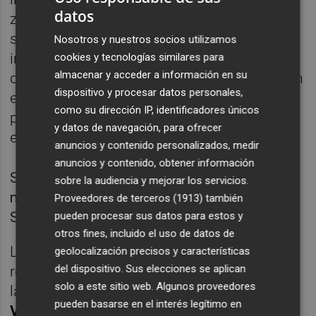
datos
zafiedad, con sus chistes facilones, con sus
salidas de tono en las cumbres
Nosotros y nuestros socios utilizamos
internacionales, frecuentadas por gente
cookies y tecnologías similares para
almacenar y acceder a información en su
desalmada y exquisita, Silvio nos enseñó, sin
dispositivo y procesar datos personales,
embargo, a abandonar toda esperanza en la
como su dirección IP, identificadores únicos
política como promesa de cambio; nos
y datos de navegación, para ofrecer
enseñó el aprendizaje de la decepción.
anuncios y contenido personalizados, medir
anuncios y contenido, obtener información
Silvio Berlusconi en un mitin en Milán en
sobre la audiencia y mejorar los servicios.
noviembre de 2017. Foto: FLAVIO LO
Proveedores de terceros (1913)
también
SCALZO/EFE/EPA
pueden procesar sus datos para estos y
otros fines, incluido el uso de datos de
La política, por muy bellas palabras que la
geolocalización precisos y características
del dispositivo. Sus elecciones se aplican
revistan, no deja de ser una farsa, el arte de
solo a este sitio web. Algunos proveedores
la simulación. Así se lo confiesa a su mujer
pueden basarse en el interés legítimo en
Veronica Lario
en una acalorada