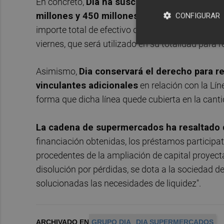
En concreto,
Dia ha suscrito dos préstamos p
millones y 450 millones, respectivamente
.
CONFIGURAR
importe total de efectivo de 184 millones, al tie
viernes, que será utilizado en su totalidad para 
Asimismo,
Dia conservará el derecho para 
vinculantes adicionales
en relación con la Lín
forma que dicha línea quede cubierta en la canti
La cadena de supermercados ha resaltado q
financiación obtenidas, los préstamos participa
procedentes de la ampliación de capital proyec
disolución por pérdidas, se dota a la sociedad d
solucionadas las necesidades de liquidez".
ARCHIVADO EN
GRUPO DIA
DIA SUPERMERCADOS