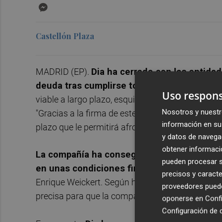
Messenger
Castellón Plaza
MADRID (EP).
Dia ha cerrado con las entidad
deuda tras cumplirse todas las condicione
Uso respons
viable a largo plazo, esquiva la causa de disoluc
Nosotros y nuestr
"Gracias a la firma de este acuerdo, Dia cuenta 
información en su 
plazo que le permitirá afrontar todas sus oblig
y datos de navega
obtener informació
La compañía ha conseguido la firma definit
pueden procesar su
en unas condiciones financieras muy compe
precisos y caracte
Enrique Weickert. Según ha señalado, este acuerd
proveedores pueden
precisa para que la compañía pueda desarrollar 
oponerse en
Confi
Configuración de 