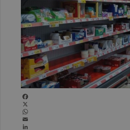
Facebook
X
WhatsApp
Email
LinkedIn