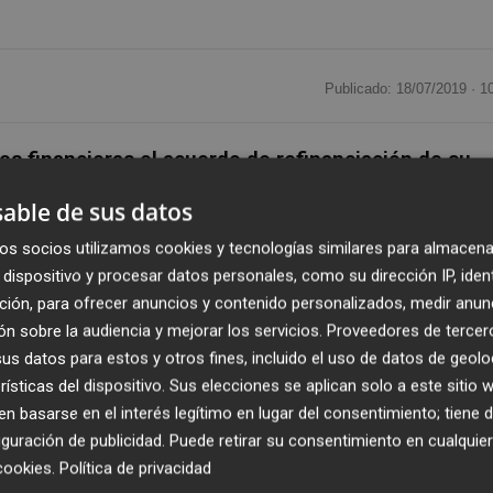
Publicado: 18/07/2019 ·
1
es financieras el acuerdo de refinanciación de su
s suspensivas
, con lo que logra una estructura de capital
able de sus datos
ión por pérdidas y soluciona las necesidades de liquidez.
os socios utilizamos cookies y tecnologías similares para almacena
con una estructura financiera adecuada y sólida a largo
dispositivo y procesar datos personales, como su dirección IP, iden
aciones y compromisos.
ción, para ofrecer anuncios y contenido personalizados, medir anun
n sobre la audiencia y mejorar los servicios.
Proveedores de tercer
iva de este acuerdo con sus principales acreedores
s datos para estos y otros fines, incluido el uso de datos de geolo
titivas",
ha resaltado el director financiero de Grupo Dia,
rísticas del dispositivo. Sus elecciones se aplican solo a este sitio
o garantiza la estabilidad financiera necesaria y la solid
 basarse en el interés legítimo en lugar del consentimiento; tiene 
sus actividades a futuro.
guración de publicidad
. Puede retirar su consentimiento en cualqu
cookies
.
Política de privacidad