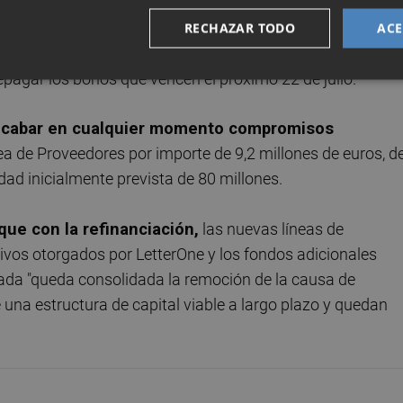
articipativos con LetterOne por importes de 40
 Así, Dia ha recibido ya de su accionista mayoritario un
RECHAZAR TODO
ACE
mpo que recibirá el importe restante (306 millones) este
repagar los bonos que vencen el próximo 22 de julio.
recabar en cualquier momento compromisos
ea de Proveedores por importe de 9,2 millones de euros, d
dad inicialmente prevista de 80 millones.
ue con la refinanciación,
las nuevas líneas de
tivos otorgados por LetterOne y los fondos adicionales
tada "queda consolidada la remoción de la causa de
e una estructura de capital viable a largo plazo y quedan