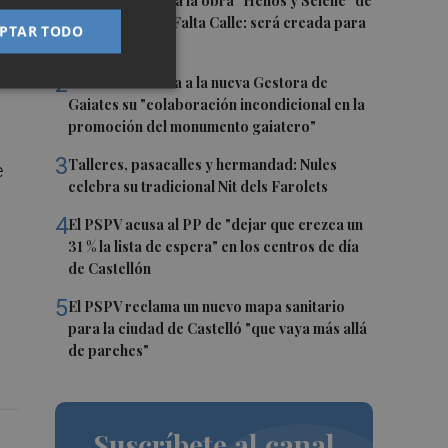
1
Castelló acogerá la obra "Helios y Selene" de
la compañía Te Falta Calle: será creada para
PTAR TODO
el eclipse
2
Castelló traslada a la nueva Gestora de
Gaiates su "colaboración incondicional en la
promoción del monumento gaiatero"
3
Talleres, pasacalles y hermandad: Nules
e
celebra su tradicional Nit dels Farolets
4
El PSPV acusa al PP de "dejar que crezca un
31 % la lista de espera" en los centros de día
de Castellón
5
El PSPV reclama un nuevo mapa sanitario
para la ciudad de Castelló "que vaya más allá
de parches"
Suscríbete al canal