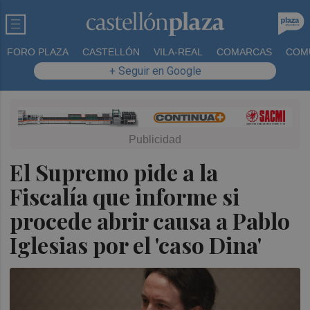
FORO PLAZA
CASTELLÓN
VILA-REAL
COMARCAS
COM
+ Seguir en Google
El Supremo pide a la
Fiscalía que informe si
procede abrir causa a Pablo
Iglesias por el 'caso Dina'