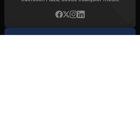
Quienes Somos
Conoce al grupo editorial
Conócenos
Publicidad
Contacto
Aviso legal