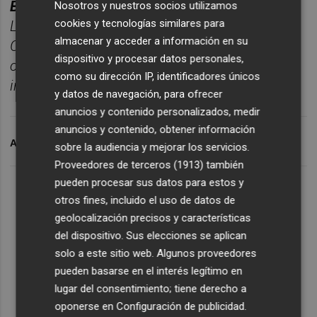
BOLET
Í
N TITULARES CASTELL
ÓN PLAZA.
Nosotros y nuestros socios utilizamos
cookies y tecnologías similares para
Las noticias má
s relevantes del d
í
a en
almacenar y acceder a información en su
Castelló
n, reunidas cada ma
ñana en un solo
dispositivo y procesar datos personales,
correo para empezar el d
í
a
como su dirección IP, identificadores únicos
informado.
Suscr
í
bete
gratis al bolet
í
n aqu
í
.
y datos de navegación, para ofrecer
anuncios y contenido personalizados, medir
anuncios y contenido, obtener información
ARCHIVADO EN
MONCÓFAR
sobre la audiencia y mejorar los servicios.
Proveedores de terceros (1913)
también
pueden procesar sus datos para estos y
otros fines, incluido el uso de datos de
geolocalización precisos y características
del dispositivo. Sus elecciones se aplican
solo a este sitio web. Algunos proveedores
pueden basarse en el interés legítimo en
lugar del consentimiento; tiene derecho a
oponerse en
Configuración de publicidad
.