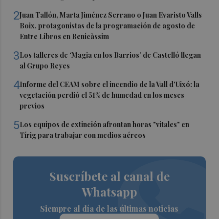
2
Juan Tallón, Marta Jiménez Serrano o Juan Evaristo Valls
Boix, protagonistas de la programación de agosto de
Entre Libros en Benicàssim
3
Los talleres de ‘Magia en los Barrios’ de Castelló llegan
al Grupo Reyes
4
Informe del CEAM sobre el incendio de la Vall d'Uixó: la
vegetación perdió el 51% de humedad en los meses
previos
5
Los equipos de extinción afrontan horas "vitales" en
Tírig para trabajar con medios aéreos
Suscríbete al canal de
Whatsapp
Siempre al día de las últimas noticias