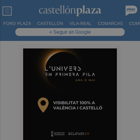
FORO PLAZA
CASTELLÓN
VILA-REAL
COMARCAS
COM
+ Seguir en Google