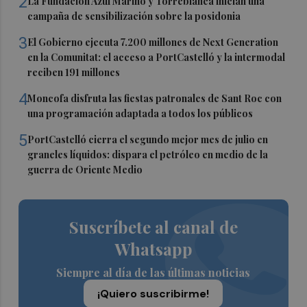
2
La Fundación Azul Marino y Torreblanca inician una
campaña de sensibilización sobre la posidonia
3
El Gobierno ejecuta 7.200 millones de Next Generation
en la Comunitat: el acceso a PortCastelló y la intermodal
reciben 191 millones
4
Moncofa disfruta las fiestas patronales de Sant Roc con
una programación adaptada a todos los públicos
5
PortCastelló cierra el segundo mejor mes de julio en
graneles líquidos: dispara el petróleo en medio de la
guerra de Oriente Medio
Suscríbete al canal de
Whatsapp
Siempre al día de las últimas noticias
¡Quiero suscribirme!