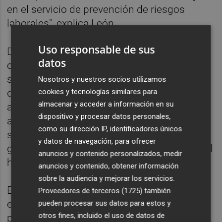
en el servicio de prevención de riesgos
laborales", explica León.
Uso responsable de sus
De hecho, asegura que la dirección del
datos
centro ya había pedido colaboración a la
sección sindical ante "la situación de
Nosotros y nuestros socios utilizamos
cookies y tecnologías similares para
desbordamiento por la elevada presión
almacenar y acceder a información en su
asistencial y la sobrecarga de trabajo". "Iban
dispositivo y procesar datos personales,
a requerir a nuestro personal liberado y el
como su dirección IP, identificadores únicos
sindicato tenía que responder, poniendo su
y datos de navegación, para ofrecer
granito de arena para no llegar al colapso del
anuncios y contenido personalizados, medir
hospital, y así lo hizo", puntualiza.
anuncios y contenido, obtener información
sobre la audiencia y mejorar los servicios.
Entre las categorías asegura que se
Proveedores de terceros (1725)
también
encontraba el refuerzo de las labores de
pueden procesar sus datos para estos y
otros fines, incluido el uso de datos de
prevención y protección frente a la covid en