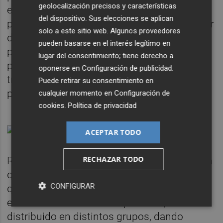
geolocalización precisos y características
el servicio de prevención, donde tiene su
del dispositivo. Sus elecciones se aplican
puesto de trabajo como técnico. "Tras recibir
solo a este sitio web. Algunos proveedores
de gerencia una respuesta positiva a la
pueden basarse en el interés legítimo en
posibilidad de incorporarme, formalicé la
lugar del consentimiento; tiene derecho a
petición el 26 de enero, acordando que
oponerse en
Configuración de publicidad
.
trabajaría todos los viernes en el hospital a
Puede retirar su consentimiento en
partir del día 5 de febrero", admite.
cualquier momento en
Configuración de
cookies
.
Política de privacidad
ACEPTAR TODO
RECHAZAR TODO
Respecto al proceso de vacunación, subraya
que "el protocolo de la Conselleria establece
CONFIGURAR
que cada departamento de salud tiene que
elaborar un listado de su personal,
distribuido en distintos grupos, dando