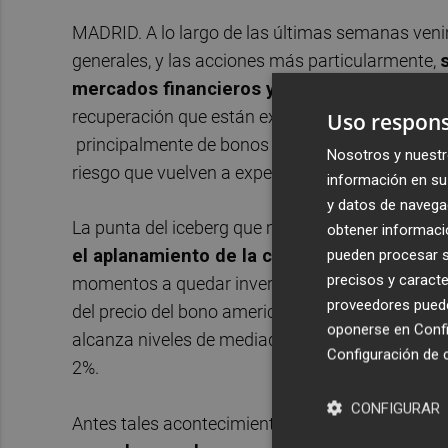
MADRID. A lo largo de las últimas semanas ven
generales, y las acciones más particularmente,
mercados financieros y, sobre todo, en Es
recuperación que están experimentando los activ
Uso respons
principalmente de bonos soberano-, siendo éstos
Nosotros y nuestr
riesgo que vuelven a experimentar los inversore
información en su 
y datos de navega
La punta del iceberg que muestra ese repunte d
obtener informació
pueden procesar su
el aplanamiento de la curva de tipos de in
precisos y caracte
momentos a quedar invertida en determinados tr
proveedores pueden
del precio del bono americano a 10 años, más c
oponerse en
Confi
alcanza niveles de mediados de 2017, y una caída
Configuración de 
2%.
CONFIGURAR
Antes tales acontecimientos,
los inversores e