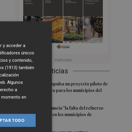
 al
r y acceder a
tificadores únicos
cios y contenido,
n
os (1913)
también
Últimas Noticias
calización
 web. Algunos
1
e
La Diputación impulsa un proyecto piloto de
derecho a
movilidad pública para los municipios del
e
interior
ier momento en
2
Compromís denuncia "la falta del refuerzo
sanitario estival en los municipios de
PTAR TODO
Castellón"