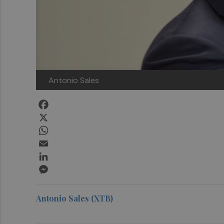
Antonio Sales
Facebook
X
WhatsApp
Email
LinkedIn
Messenger
Antonio Sales (XTB)