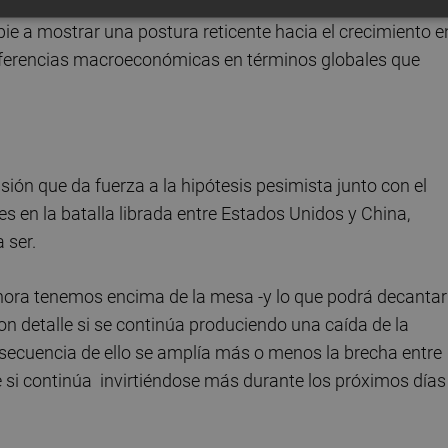
strándose dubitativos ante las expectativas de una rápi
ie a mostrar una postura reticente hacia el crecimiento e
 referencias macroeconómicas en términos globales que
sión que da fuerza a la hipótesis pesimista junto con el
s en la batalla librada entre Estados Unidos y China,
 ser.
hora tenemos encima de la mesa -y lo que podrá decantar
con detalle si se continúa produciendo una caída de la
nsecuencia de ello se amplía más o menos la brecha entre
ue si continúa invirtiéndose más durante los próximos días