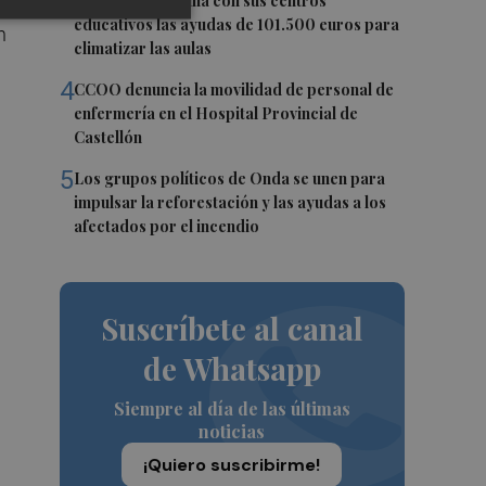
3
Burriana coordina con sus centros
da
educativos las ayudas de 101.500 euros para
n
climatizar las aulas
4
CCOO denuncia la movilidad de personal de
enfermería en el Hospital Provincial de
Castellón
5
Los grupos políticos de Onda se unen para
impulsar la reforestación y las ayudas a los
afectados por el incendio
Suscríbete al canal
de Whatsapp
Siempre al día de las últimas
noticias
¡Quiero suscribirme!