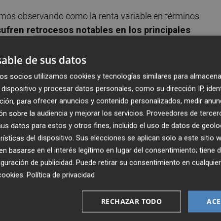
imos observando como la renta variable en términos
sufren retrocesos notables en los principales
tados Unidos
. Por otro lado, también resaltamos la
os conocidos como 'valores refugio' -a través
able de sus datos
 la consecuencia directa de un incremento en la aversión
os socios utilizamos cookies y tecnologías similares para almacena
s en la medida en que optan por estos activos.
dispositivo y procesar datos personales, como su dirección IP, iden
ción, para ofrecer anuncios y contenido personalizados, medir anun
el miedo en los mercados financieros
queda reflejado e
n sobre la audiencia y mejorar los servicios.
Proveedores de tercer
s datos para estos y otros fines, incluido el uso de datos de geolo
terés en Estados Unidos
, llegando incluso en algunos
rísticas del dispositivo. Sus elecciones se aplican solo a este sitio
amos. Otra referencia importante es el constante repunt
 basarse en el interés legítimo en lugar del consentimiento; tiene 
onocido como Tnote, con una apreciación de su precio qu
guración de publicidad
. Puede retirar su consentimiento en cualqu
 de su tasa interna de rentabilidad que la sitúa cerca del
cookies
.
Política de privacidad
RECHAZAR TODO
ACE
stán midiendo las señales de advertencia que