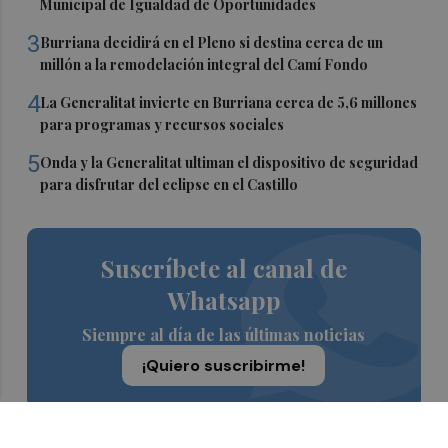
Municipal de Igualdad de Oportunidades
3
Burriana decidirá en el Pleno si destina cerca de un
millón a la remodelación integral del Camí Fondo
4
La Generalitat invierte en Burriana cerca de 5,6 millones
para programas y recursos sociales
5
Onda y la Generalitat ultiman el dispositivo de seguridad
para disfrutar del eclipse en el Castillo
Suscríbete al canal de
Whatsapp
Siempre al día de las últimas noticias
¡Quiero suscribirme!