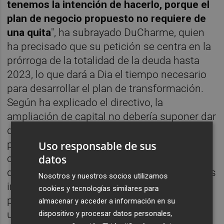
tenemos la intención de hacerlo, porque el
plan de negocio propuesto no requiere de
una quita
", ha subrayado DuCharme, quien
ha precisado que su petición se centra en la
prórroga de la totalidad de la deuda hasta
2023, lo que dará a Dia el tiempo necesario
para desarrollar el plan de transformación.
Según ha explicado el directivo, la
ampliación de capital no debería suponer dar
dinero a los bancos en este momento,
porque "lo importante ahora es salvar la
Uso responsable de sus
compañía". En su opinión, la mejor manera
datos
de que Dia salde su deuda con los bancos es
Nosotros y nuestros socios utilizamos
implementar el plan de transformación
cookies y tecnologías similares para
propuesto por LetterOne, algo que requiere
almacenar y acceder a información en su
un tiempo de entre tres y cinco años.
dispositivo y procesar datos personales,