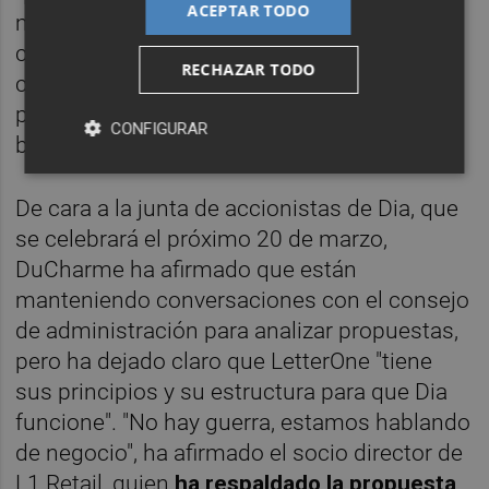
ACEPTAR TODO
millones, según ha explicado DuCharme, se
centra en 100 millones de euros para la
RECHAZAR TODO
cadena de supermercados, 200 millones
para los bancos y 300 millones para los
CONFIGURAR
bonistas.
De cara a la junta de accionistas de Dia, que
se celebrará el próximo 20 de marzo,
DuCharme ha afirmado que están
manteniendo conversaciones con el consejo
de administración para analizar propuestas,
pero ha dejado claro que LetterOne "tiene
sus principios y su estructura para que Dia
funcione". "No hay guerra, estamos hablando
de negocio", ha afirmado el socio director de
L1 Retail, quien
ha respaldado la propuesta