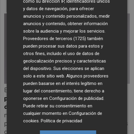
como su dirección IP, identificadores únicos
y datos de navegación, para ofrecer
anuncios y contenido personalizados, medir
anuncios y contenido, obtener información
sobre la audiencia y mejorar los servicios.
Proveedores de terceros (1725)
también
pueden procesar sus datos para estos y
otros fines, incluido el uso de datos de
geolocalización precisos y características
del dispositivo. Sus elecciones se aplican
solo a este sitio web. Algunos proveedores
pueden basarse en el interés legítimo en
En concreto, la
ampliación de capital
lugar del consentimiento; tiene derecho a
propuesta por LetterOne de 500 millones
oponerse en
Configuración de publicidad
.
Puede retirar su consentimiento en
de euros
contempla un mínimo de 200
cualquier momento en
Configuración de
millones para la compañía y 300 millones
cookies
.
Política de privacidad
para los bonos que vencen en julio, mientras
que la del consejo por un importe de 600