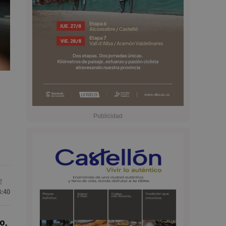
2
8:40
o,