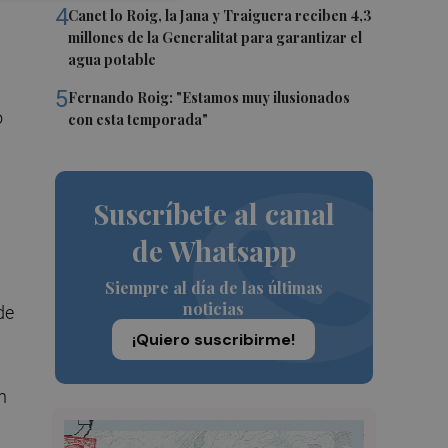
4
Canet lo Roig, la Jana y Traiguera reciben 4,3
millones de la Generalitat para garantizar el
agua potable
5
Fernando Roig: "Estamos muy ilusionados
o
con esta temporada"
Suscríbete al canal
de Whatsapp
Siempre al día de las últimas
noticias
de
¡Quiero suscribirme!
n