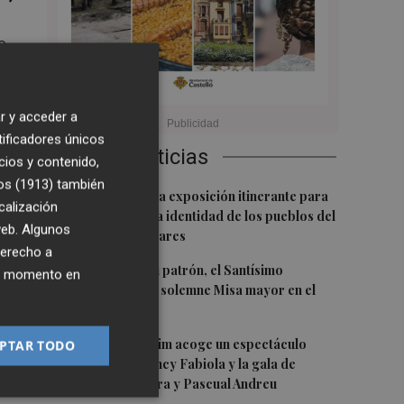
o,
ea
r y acceder a
tificadores únicos
Últimas Noticias
cios y contenido,
os (1913)
también
do
1
Pavías acoge una exposición itinerante para
calización
poner en valor la identidad de los pueblos del
 web. Algunos
Palancia y el Mijares
derecho a
2
Onda honra a su patrón, el Santísimo
ier momento en
Salvador, con la solemne Misa mayor en el
Ermitorio
3
Ópera Benicàssim acoge un espectáculo
tos
PTAR TODO
dirigido por Nancy Fabiola y la gala de
Anabel de la Mora y Pascual Andreu