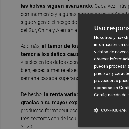
las bolsas siguen avanzando
. Cada vez más 
confinamiento y algunas empresas ya están info
sigue vigente el riesgo de una segunda ola de c
Uso respons
del Sur, China y Alemania.
Nosotros y nuestr
información en su 
Además,
el temor de los inversores a perde
y datos de navega
temor a los daños causados por la crisis sa
obtener informació
visibles en los datos económicos. Los sectores
pueden procesar su
bien, especialmente el sector tecnológico, lo qu
precisos y caracte
semana pasada superando los niveles de princi
proveedores pueden
oponerse en
Confi
De hecho,
la renta variable estadounidense 
Configuración de 
gracias a su mayor exposición al sector
. La
productos farmacéuticos, figuran entre los peso
CONFIGURAR
tres sectores son de los únicos que se espera qu
2020.