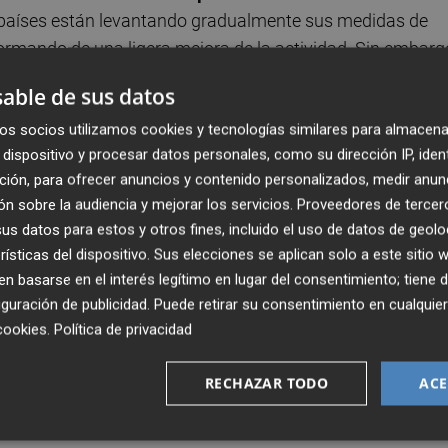
países están levantando gradualmente sus medidas de
rmando de una ligera mejora de la actividad. Sin embarg
ontagio. Esto se hace patente en los nuevos brotes en Cor
able de sus datos
os socios utilizamos cookies y tecnologías similares para almacena
dispositivo y procesar datos personales, como su dirección IP, iden
rse la subida de las bolsas parece más fuerte que el
ción, para ofrecer anuncios y contenido personalizados, medir anun
nitaria
. Sin embargo, estos últimos son cada vez más
n sobre la audiencia y mejorar los servicios.
Proveedores de tercer
 que mostraban fortaleza anteriormente siguen funcionan
s datos para estos y otros fines, incluido el uso de datos de geolo
e ha llevado al índice Nasdaq de Estados Unidos a cerrar la
rísticas del dispositivo. Sus elecciones se aplican solo a este sitio
pios de año.
 basarse en el interés legítimo en lugar del consentimiento; tiene 
guración de publicidad
. Puede retirar su consentimiento en cualqu
también está superando a los índices europeos
cookies
.
Política de privacidad
 tecnología, junto con las telecomunicaciones y los
s pesados de los índices de Estados Unidos. De hecho, es
RECHAZAR TODO
ACE
e registren un crecimiento positivo de los beneficios en