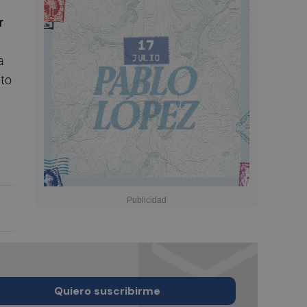
r
a
nto
Quiero suscribirme