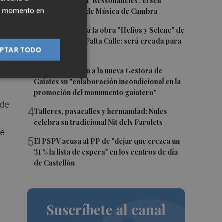
1
Culla estrena hui 'Ressonàncies', el seu
ier momento en
primer Festival de Música de Cambra
2
Castelló acogerá la obra "Helios y Selene" de
la compañía Te Falta Calle: será creada para
PTAR TODO
el eclipse
3
Castelló traslada a la nueva Gestora de
Gaiates su "colaboración incondicional en la
promoción del monumento gaiatero"
 de
4
Talleres, pasacalles y hermandad: Nules
celebra su tradicional Nit dels Farolets
te
5
El PSPV acusa al PP de "dejar que crezca un
31 % la lista de espera" en los centros de día
de Castellón
Suscríbete al canal