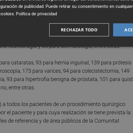
guración de publicidad
. Puede retirar su consentimiento en cualqu
cookies
.
Política de privacidad
ías para cirugía general, 86 para ginecologogía, 105 para
para traumatología, 99 para urología, 43 para cirugía
RECHAZAR TODO
ACE
ugía maxilofacial, 131 para cirugía pediátrica, 138 para
para neurocirugía y 65 para dermatología, entre otras.
ara cataratas, 93 para hernia inguinal, 139 para prótesis
troscopia, 173 para varices, 94 para colecistectomía, 149
, 93 para hipertrofia benigna de próstata, 101 para quis
no, entre otras.
) a todos los pacientes de un procedimiento quirúrgico
r el paciente y para cuya realización se tiene prevista la
ales de referencia y de área públicos de la Comunitat