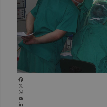
Facebook
X
WhatsApp
Email
LinkedIn