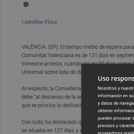
Messenger
Castellón Plaza
VALÈNCIA. (EP). El tiempo medio de espera para 
Comunitat Valenciana es de 121 días en septiem
trimestre anterior, cuando era de 90 días, según
Universal sobre lista de demora quirúrgica.
Uso respons
Nosotros y nuestr
Al respecto, la Conselleria de Sanidad ha expli
información en su 
debe "al descenso de la actividad quirúrgica pr
y datos de navega
que se prioriza la dedicación de los quirófanos 
obtener informació
pueden procesar su
Con todo, ha destacado que son seis días menos
precisos y caracte
se situaba en 127 días, y dos días menos frente 
proveedores pueden