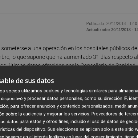
Publicado: 20/11/2018 ·
12:0
Actualizado: 20/11/2018 · 1
someterse a una operación en los hospitales públicos de 
bre, lo que supone que ha aumentado 31 días respecto a
 los últimos datos ofrecidos por la Conselleria de Sanidad
able de sus datos
os socios utilizamos cookies y tecnologías similares para almacena
cado que este incremento en el tiempo medio de espera se
dispositivo y procesar datos personales, como su dirección IP, iden
ogramada que se produce durante los meses estivales en l
ción, para ofrecer anuncios y contenido personalizados, medir anun
a patología no demorable".
n sobre la audiencia y mejorar los servicios.
Proveedores de tercer
s datos para estos y otros fines, incluido el uso de datos de geolo
 respecto a septiembre de 2016, en el que la demora med
rísticas del dispositivo. Sus elecciones se aplican solo a este sitio
al corte interanual de septiembre 2017, que se situaba en
 basarse en el interés legítimo en lugar del consentimiento; tiene 