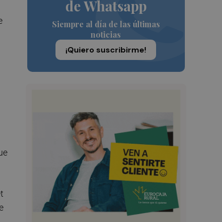
de Whatsapp
e
Siempre al día de las últimas
noticias
¡Quiero suscribirme!
ue
t
e