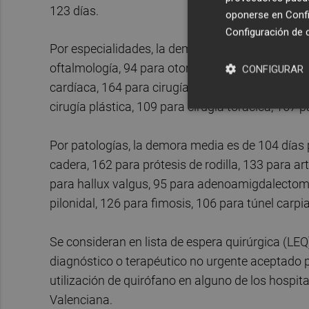
123 días.
oponerse en
Confi
Configuración de 
Por especialidades, la demora media es de 103 d
oftalmología, 94 para otorrinolaringología, 148 
CONFIGURAR
cardíaca, 164 para cirugía vascular, 124 para cir
cirugía plástica, 109 para cirugía torácica, 167 
Por patologías, la demora media es de 104 días p
cadera, 162 para prótesis de rodilla, 133 para ar
para hallux valgus, 95 para adenoamigdalectomía
pilonidal, 126 para fimosis, 106 para túnel carpia
Se consideran en lista de espera quirúrgica (LEQ
diagnóstico o terapéutico no urgente aceptado po
utilización de quirófano en alguno de los hospit
Valenciana.