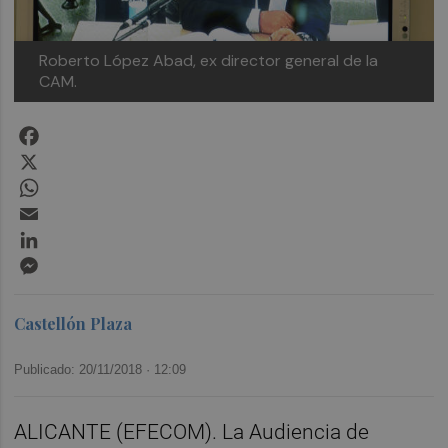
Roberto López Abad, ex director general de la
CAM.
Facebook
X
WhatsApp
Email
LinkedIn
Messenger
Castellón Plaza
Publicado: 20/11/2018 ·
12:09
ALICANTE (EFECOM). La Audiencia de