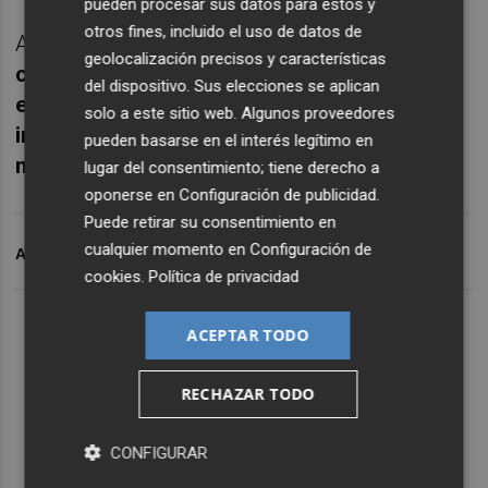
pueden procesar sus datos para estos y
otros fines, incluido el uso de datos de
Al primero
le impone dos años y medio de
geolocalización precisos y características
cárcel y el pago de una multa de 48.000
del dispositivo. Sus elecciones se aplican
euros, mientras que los otros cuatro
solo a este sitio web. Algunos proveedores
implicados han sido condenados a un año y
pueden basarse en el interés legítimo en
medio de prisión y a pagar 21.000 euros
.
lugar del consentimiento; tiene derecho a
oponerse en
Configuración de publicidad
.
Puede retirar su consentimiento en
cualquier momento en
Configuración de
ARCHIVADO EN
ETA
LÓPEZ ABAD
cookies
.
Política de privacidad
ACEPTAR TODO
RECHAZAR TODO
CONFIGURAR