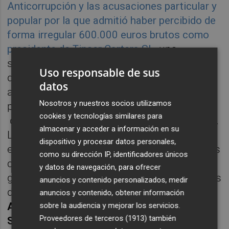
Anticorrupción y las acusaciones particular y
popular por la que admitió haber percibido de
forma irregular 600.000 euros brutos como
presidente de Tinser Cartera SL
, una
sociedad participada por la caja. Tras
Uso responsable de sus
declararse culpable de un delito de
datos
apropiación indebida agravada, aceptó una
Nosotros y nuestros socios utilizamos
pena de nueve meses de prisión, una multa
cookies y tecnologías similares para
de 9.000 euros y devolver el dinero cobrado.
almacenar y acceder a información en su
La Audiencia de Alicante ha validado ahora
dispositivo y procesar datos personales,
ese acuerdo y además ha condenado a otros
como su dirección IP, identificadores únicos
cinco procesados: el que fuera director
y datos de navegación, para ofrecer
general López Abad y los antiguos miembros
anuncios y contenido personalizados, medir
de la comisión ejecutiva
José Forner,
anuncios y contenido, obtener información
Antonio Gil-Terrón, Luis Esteban y Martín
sobre la audiencia y mejorar los servicios.
Proveedores de terceros (1913)
también
Sevilla.