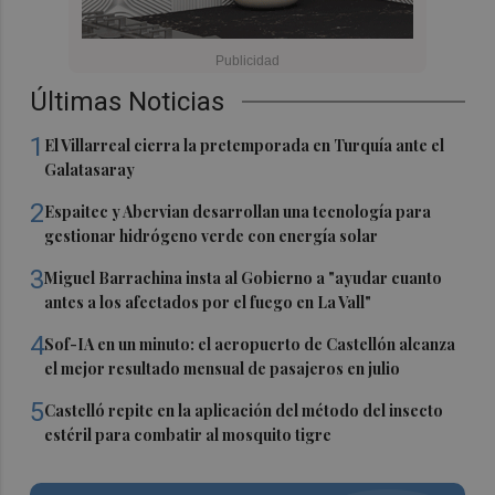
Últimas Noticias
1
El Villarreal cierra la pretemporada en Turquía ante el
Galatasaray
2
Espaitec y Abervian desarrollan una tecnología para
gestionar hidrógeno verde con energía solar
3
Miguel Barrachina insta al Gobierno a "ayudar cuanto
antes a los afectados por el fuego en La Vall"
4
Sof-IA en un minuto: el aeropuerto de Castellón alcanza
el mejor resultado mensual de pasajeros en julio
5
Castelló repite en la aplicación del método del insecto
estéril para combatir al mosquito tigre