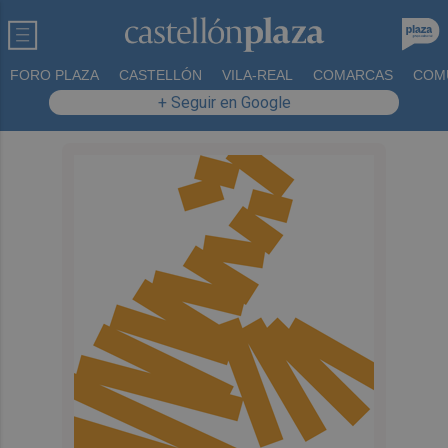
FORO PLAZA
CASTELLÓN
VILA-REAL
COMARCAS
COM
+ Seguir en Google