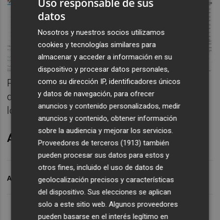
Uso responsable de sus
datos
Nosotros y nuestros socios utilizamos
cookies y tecnologías similares para
almacenar y acceder a información en su
dispositivo y procesar datos personales,
como su dirección IP, identificadores únicos
Por el lado contrario, si observamos un giro
y datos de navegación, para ofrecer
de tendencia, colocaríamos un
stop loss
en
anuncios y contenido personalizados, medir
los 2,16 euros por acción.
anuncios y contenido, obtener información
sobre la audiencia y mejorar los servicios.
Álvaro Giménez-Cuenca es analista de XTB
Proveedores de terceros (1913)
también
pueden procesar sus datos para estos y
otros fines, incluido el uso de datos de
ARCHIVADO EN
SACYR
ANÁLISIS DE SACYR
geolocalización precisos y características
del dispositivo. Sus elecciones se aplican
solo a este sitio web. Algunos proveedores
pueden basarse en el interés legítimo en