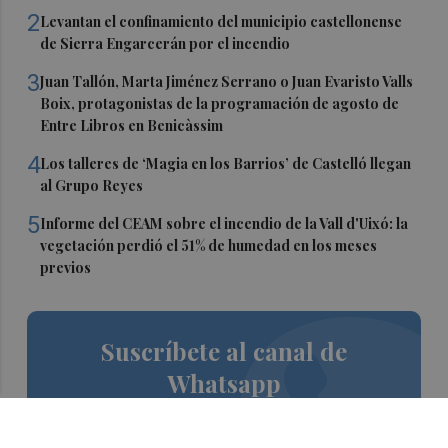
2
Levantan el confinamiento del municipio castellonense
de Sierra Engarcerán por el incendio
3
Juan Tallón, Marta Jiménez Serrano o Juan Evaristo Valls
Boix, protagonistas de la programación de agosto de
Entre Libros en Benicàssim
4
Los talleres de ‘Magia en los Barrios’ de Castelló llegan
al Grupo Reyes
5
Informe del CEAM sobre el incendio de la Vall d'Uixó: la
vegetación perdió el 51% de humedad en los meses
previos
Suscríbete al canal de
Whatsapp
Siempre al día de las últimas noticias