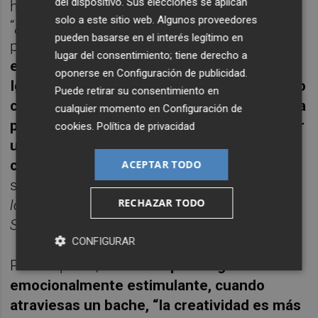
del dispositivo. Sus elecciones se aplican
hayas vuelto al trabajo, puedes desarrollar”.
solo a este sitio web. Algunos proveedores
“¿Por qué a veces no hay ganas? Pues
pueden basarse en el interés legítimo en
porque
a veces no nos apetece trabajar,
lugar del consentimiento; tiene derecho a
estamos cansados o sin confianza.
oponerse en
Configuración de publicidad
.
Igualmente, cuando vamos a dar algún salto
Puede retirar su consentimiento en
cualitativo en nuestra obra, porque vamos a
cualquier momento en
Configuración de
probar o incorporar algo nuevo, suele haber
cookies
.
Política de privacidad
un pequeño parón, ya que uno se plantea
cosas y se redirecciona
”, seañala Blasco. En
ACEPTAR TODO
su hoja de servicios figuran los libros
Dicen
RECHAZAR TODO
los síntomas, La memoria del alambre y
Suerte.
CONFIGURAR
Para Esparza,
cuanto te pasa algo
emocionalmente estimulante, cuando
atraviesas un bache, “la creatividad es más