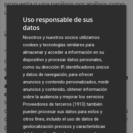
propuesta o una parálisis por análisis como
una catedral...
Uso responsable de sus
datos
Nosotros y nuestros socios utilizamos
cookies y tecnologías similares para
“Tú no decides cuándo fluyen las ideas y
almacenar y acceder a información en su
dispositivo y procesar datos personales,
cuándo no. Juegan muchos factores como
como su dirección IP, identificadores únicos
el cansancio o estar quemado.
A veces, has
y datos de navegación, para ofrecer
estado muy volcado en un proyecto y eso te
anuncios y contenido personalizados, medir
absorbe, te exprime y sales tan exhausto
anuncios y contenido, obtener información
que necesitas hacer un parón
--resalta
sobre la audiencia y mejorar los servicios.
Iglesias-. Uno debe desconectar para volver
Proveedores de terceros (1913)
también
con ideas más frescas. Porque aunque estés
pueden procesar sus datos para estos y
de vacaciones, la máquina creativa está ahí y
otros fines, incluido el uso de datos de
puede ir generando propuestas que, una vez
geolocalización precisos y características