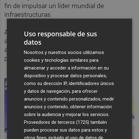
fin de impulsar un líder mundial de
infraestructuras.
Además, la cúpula del grupo se presentará
Uso responsable de sus
ante sus socios días después del reciente
datos
anuncio de su nueva estrategia y apuesta
Nosotros y nuestros socios utilizamos
por las energías renovables.
cookies y tecnologías similares para
almacenar y acceder a información en su
dispositivo y procesar datos personales,
como su dirección IP, identificadores únicos
y datos de navegación, para ofrecer
anuncios y contenido personalizados, medir
anuncios y contenido, obtener información
sobre la audiencia y mejorar los servicios.
Proveedores de terceros (1725)
también
pueden procesar sus datos para estos y
otros fines, incluido el uso de datos de