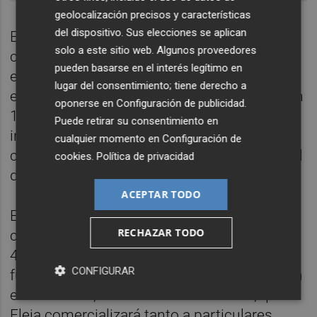
geolocalización precisos y características
del dispositivo. Sus elecciones se aplican
En virtud de este nuevo negocio, la
solo a este sitio web. Algunos proveedores
compañía prevé lanzar una compañía
pueden basarse en el interés legítimo en
eléctrica denominada
Eleia
, que se
lugar del consentimiento; tiene derecho a
encargará de vender la electricidad de origen
oponerse en
Configuración de publicidad
.
100% renovable que genere la cartera de
Puede retirar su consentimiento en
instalaciones de generación verde que
cualquier momento en
Configuración de
construirá y explotará también su nueva filial
cookies
.
Política de privacidad
de renovables Zero-E.
ACEPTAR TODO
Esta firma, que estudia sacar a Bolsa, prevé
RECHAZAR TODO
contar con una cartera de instalaciones de
4.500 megavatios (MW) de potencia,
CONFIGURAR
fundamentalmente en España, pero también
en el exterior, en el horizonte de 2022, que
Eleia comercializará tanto a particulares