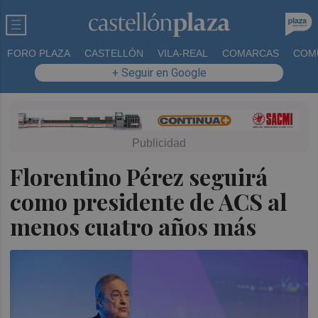
FORO PLAZA
CASTELLÓN
VILA-REAL
COMARCAS
COM
+ Seguir en Google
Florentino Pérez seguirá
como presidente de ACS al
menos cuatro años más